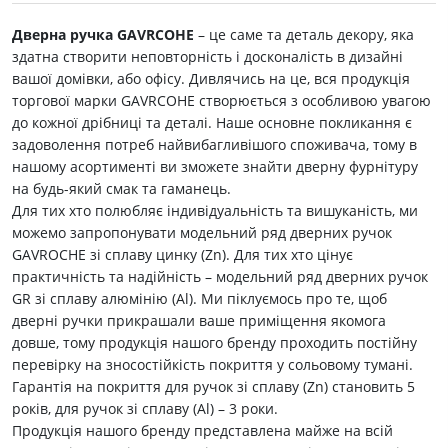
Дверна ручка GAVRCOHE
– це саме та деталь декору, яка
здатна створити неповторність і досконалість в дизайні
вашої домівки, або офісу. Дивлячись на це, вся продукція
торгової марки GAVRCOHE створюється з особливою увагою
до кожної дрібниці та деталі. Наше основне покликання є
задоволення потреб найвибагливішого споживача, тому в
нашому асортименті ви зможете знайти дверну фурнітуру
на будь-який смак та гаманець.
Для тих хто полюбляє індивідуальність та вишуканість, ми
можемо запропонувати модельний ряд дверних ручок
GAVROCHE зі сплаву цинку (Zn). Для тих хто цінує
практичність та надійність – модельний ряд дверних ручок
GR зі сплаву алюмінію (Al). Ми піклуємось про те, щоб
дверні ручки прикрашали ваше приміщення якомога
довше, тому продукція нашого бренду проходить постійну
перевірку на зносостійкість покриття у сольовому тумані.
Гарантія на покриття для ручок зі сплаву (Zn) становить 5
років, для ручок зі сплаву (Al) – 3 роки.
Продукція нашого бренду представлена майже на всій