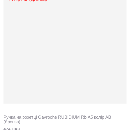
Ручка на розетці Gavroche RUBIDIUМ Rb А5 колір AB
(бронза)
474 UAH