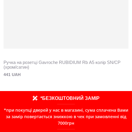
Ручка на розетці Gavroche RUBIDIUМ Rb А5 колір SN/CP
(хром/сатин)
441 UAH
*БЕЗКОШТОВНИЙ ЗАМІР
*при покупці дверей у нас в магазині, сума сплачена Вами
за замір повертається знижкою в чек при замовленні від
7000грн