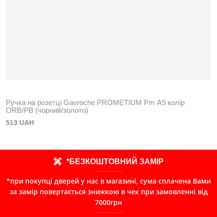
Ручка на розетці Gavroche PROМETIUМ Pm А5 колір
ORB/PB (чорний/золото)
513 UAH
*БЕЗКОШТОВНИЙ ЗАМІР
*при покупці дверей у нас в магазині, сума сплачена Вами
за замір повертається знижкою в чек при замовленні від
7000грн