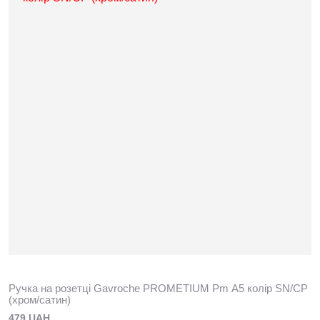
Ручка на розетці Gavroche PROМETIUМ Pm А5 колір SN/CP
(хром/сатин)
479 UAH