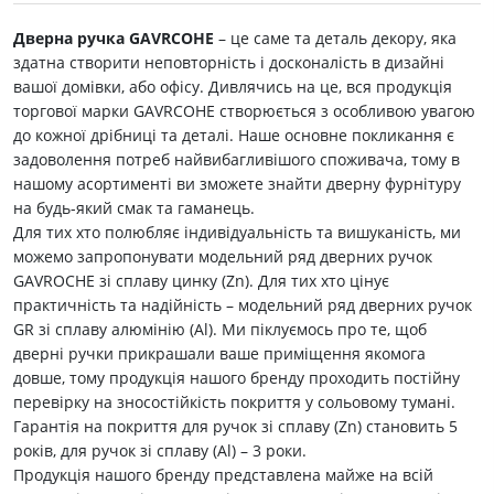
Дверна ручка GAVRCOHE
– це саме та деталь декору, яка
здатна створити неповторність і досконалість в дизайні
вашої домівки, або офісу. Дивлячись на це, вся продукція
торгової марки GAVRCOHE створюється з особливою увагою
до кожної дрібниці та деталі. Наше основне покликання є
задоволення потреб найвибагливішого споживача, тому в
нашому асортименті ви зможете знайти дверну фурнітуру
на будь-який смак та гаманець.
Для тих хто полюбляє індивідуальність та вишуканість, ми
можемо запропонувати модельний ряд дверних ручок
GAVROCHE зі сплаву цинку (Zn). Для тих хто цінує
практичність та надійність – модельний ряд дверних ручок
GR зі сплаву алюмінію (Al). Ми піклуємось про те, щоб
дверні ручки прикрашали ваше приміщення якомога
довше, тому продукція нашого бренду проходить постійну
перевірку на зносостійкість покриття у сольовому тумані.
Гарантія на покриття для ручок зі сплаву (Zn) становить 5
років, для ручок зі сплаву (Al) – 3 роки.
Продукція нашого бренду представлена майже на всій