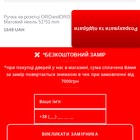
Ручка на розетці OROandORO QUATTRO 106-15E MSN -
Матовий нікель 51*51 mm
Розрахувати та підібрати
1649 UAH
*БЕЗКОШТОВНИЙ ЗАМІР
*при покупці дверей у нас в магазині, сума сплачена Вами
за замір повертається знижкою в чек при замовленні від
7000грн
ВИКЛИКАТИ ЗАМІРНИКА