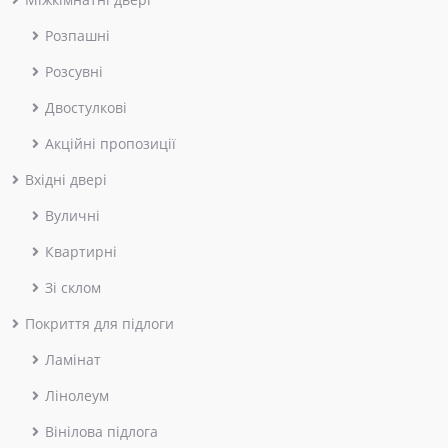
Розпашні
Розсувні
Двостулкові
Акційні пропозиції
Вхідні двері
Вуличні
Квартирні
Зі склом
Покриття для підлоги
Ламінат
Лінолеум
Вінілова підлога