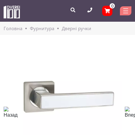
0
Головнa
Фурнитура
Дверні ручки