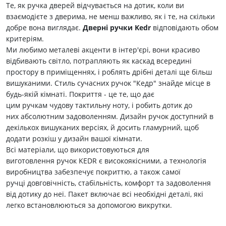
Те, як ручка дверей відчувається на дотик, коли ви
взаємодієте з дверима, не менш важливо, як і те, на скільки
добре вона виглядає.
Дверні ручки Kedr
відповідають обом
критеріям.
Ми любимо металеві акценти в інтер'єрі, вони красиво
відбивають світло, потрапляють як каскад всередині
простору в приміщеннях, і роблять дрібні деталі ще більш
вишуканими. Стиль сучасних ручок "Кедр" знайде місце в
будь-якій кімнаті. Покриття - це те, що дає
цим ручкам чудову тактильну ноту, і робить дотик до
них абсолютним задоволенням. Дизайн ручок доступний в
декількох вишуканих версіях, й досить гламурний, щоб
додати розкіш у дизайн вашої кімнати.
Всі матеріали, що використовуються для
виготовлення ручок KEDR є високоякісними, а технологія
виробництва забезпечує покриттю, а також самої
ручці довговічність, стабільність, комфорт та задоволення
від дотику до неї. Пакет включає всі необхідні деталі, які
легко встановлюються за допомогою викрутки.