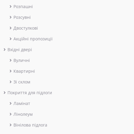
Розпашні
Розсувні
Двостулкові
Акційні пропозиції
Вхідні двері
Вуличні
Квартирні
Зі склом
Покриття для підлоги
Ламінат
Лінолеум
Вінілова підлога