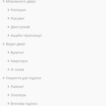
Міжкімнатні двері
Розпашні
Розсувні
Двостулкові
Акційні пропозиції
Вхідні двері
Вуличні
Квартирні
Зі склом
Покриття для підлоги
Ламінат
Лінолеум
Вінілова підлога