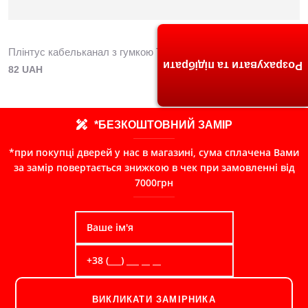
Плінтус кабельканал з гумкою ТИС 2,5м (дуб африканський)
Розрахувати та підібрати
82 UAH
*БЕЗКОШТОВНИЙ ЗАМІР
*при покупці дверей у нас в магазині, сума сплачена Вами
за замір повертається знижкою в чек при замовленні від
7000грн
ВИКЛИКАТИ ЗАМІРНИКА