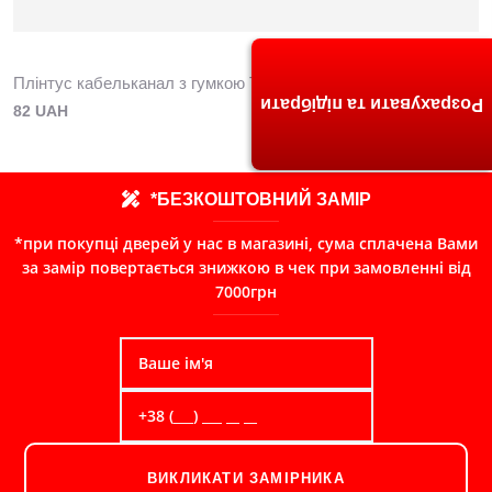
Плінтус кабельканал з гумкою ТИС 2,5м (дуб морган)
Розрахувати та підібрати
82 UAH
*БЕЗКОШТОВНИЙ ЗАМІР
*при покупці дверей у нас в магазині, сума сплачена Вами
за замір повертається знижкою в чек при замовленні від
7000грн
ВИКЛИКАТИ ЗАМІРНИКА