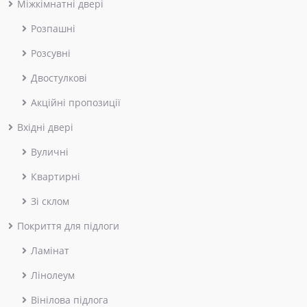
Міжкімнатні двері
Розпашні
Розсувні
Двостулкові
Акційні пропозиції
Вхідні двері
Вуличні
Квартирні
Зі склом
Покриття для підлоги
Ламінат
Лінолеум
Вінілова підлога