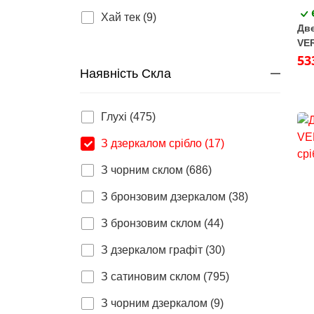
Хай тек (9)
Две
VE
срі
53
Наявність Скла
Глухі (475)
З дзеркалом срібло (17)
З чорним склом (686)
З бронзовим дзеркалом (38)
З бронзовим склом (44)
З дзеркалом графіт (30)
З сатиновим склом (795)
З чорним дзеркалом (9)