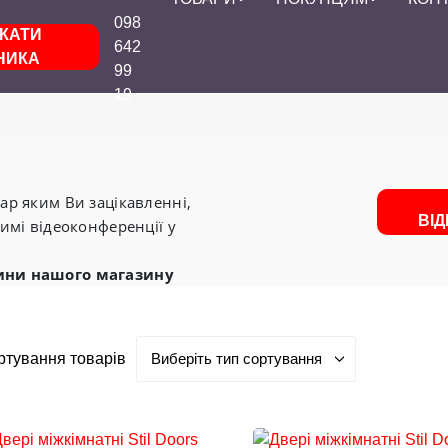
098
КАТИ
642
НИКА
99
19
р яким Ви зацікавленні,
ВІ
имі відеоконференції у
ини нашого магазину
ртування товарів