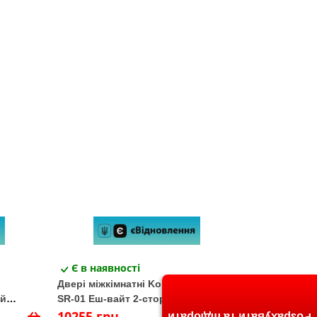
Є в наявності
Двері міжкімнатні Korfad SANREMO
ий
SR-01 Еш-вайт 2-стороннє срібне
вставка
тріплекс дзеркало
10255 грн