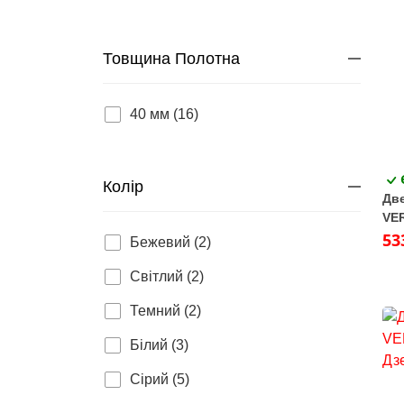
Товщина Полотна
40 мм (16)
Колір
Две
VE
срі
53
Бежевий (2)
Світлий (2)
Темний (2)
Білий (3)
Сірий (5)