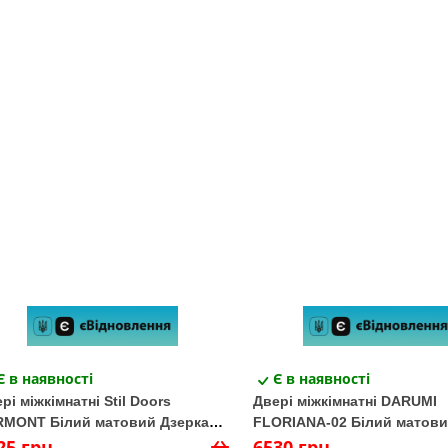
Є в наявності
Є в наявності
рі міжкімнатні Stil Doors
Двері міжкімнатні DARUMI
RMONT Білий матовий Дзеркало
FLORIANA-02 Білий матов
бне/Глухе
25 грн
Срібне дзеркало/Глухе+дз.
6530 грн