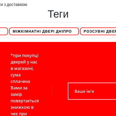
ти з доставкою
Теги
І
МІЖКІМНАТНІ ДВЕРІ ДНІПРО
РОЗСУВНІ ДВЕР
*при покупці
дверей у нас
в магазині,
сума
сплачена
Вами за
замір
повертається
знижкою в
чек при