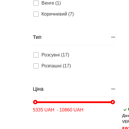
Венге (1)
Коричневий (7)
Тип
Розсувні (17)
Розпашні (17)
Ціна
Две
VE
срі
59