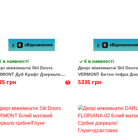
Є в наявності
Є в наявності
рі міжкімнатні Stil Doors
Двері міжкімнатні Stil Doors
RMONT Дуб Крафт Дзеркало
VERMONT Бетон тефра Дзе
бне/Глухе
35 грн
срібне/Глухе
5335 грн