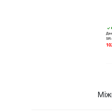
Две
SR-
Трі
10
Між