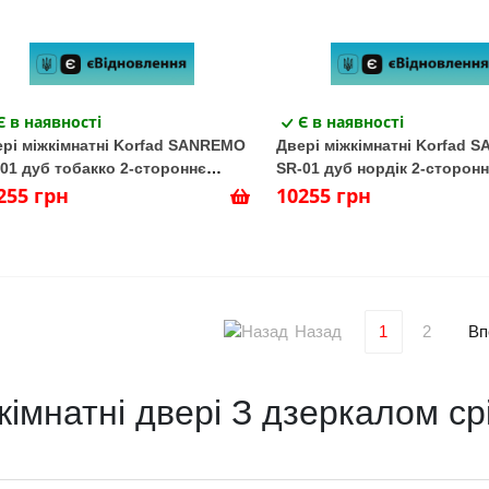
Є в наявності
Є в наявності
рі міжкімнатні Korfad SANREMO
Двері міжкімнатні Korfad 
01 дуб тобакко 2-стороннє
SR-01 дуб нордік 2-сторон
плекс дзеркало срібло
255 грн
Тріплекс дзеркало срібло
10255 грн
Назад
Вп
1
2
кімнатні двері З дзеркалом ср