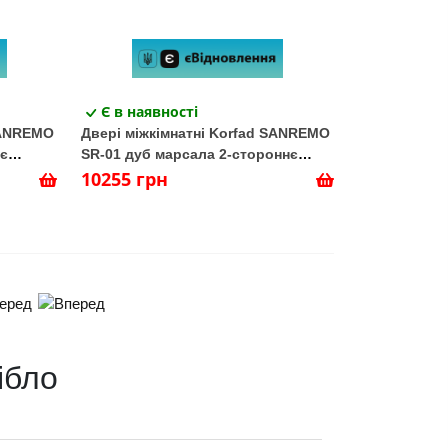
Є в наявності
SANREMO
Двері міжкімнатні Korfad SANREMO
нє
SR-01 дуб марсала 2-стороннє
Тріплекс дзеркало срібло
10255 грн
еред
ібло