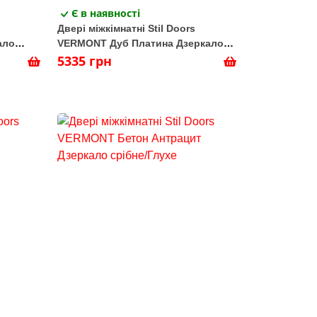
Є в наявності
Двері міжкімнатні Stil Doors
ало
VERMONT Дуб Платина Дзеркало
срібне/Глухе
5335 грн