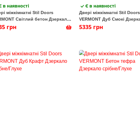
Є в наявності
Є в наявності
рі міжкімнатні Stil Doors
Двері міжкімнатні Stil Doors
RMONT Світлий бетон Дзеркало
VERMONT Дуб Смокі Дзерк
бне/Глухе
35 грн
срібне/Глухе
5335 грн