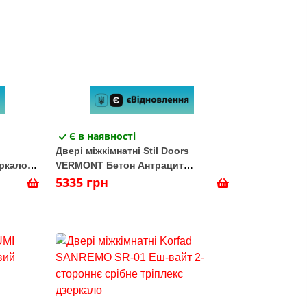
Є в наявності
Двері міжкімнатні Stil Doors
ркало
VERMONT Бетон Антрацит
Дзеркало срібне/Глухе
5335 грн