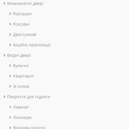
Міжкімнатні двері
Розпашні
Розсувні
Двостулкові
Акційні пропозиції
Вхідні двері
Вуличні
Квартирні
Зі склом
Покриття для підлоги
Ламінат
Лінолеум
Вінілова підлога