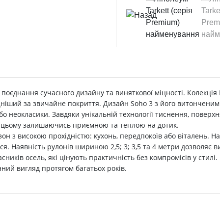
е поєднання сучасного дизайну та виняткової міцності. Колекці
міцніший за звичайне покриття. Дизайн Soho 3 з його витонченим
або неокласики. Завдяки унікальній технології тиснення, поверх
 цьому залишаючись приємною та теплою на дотик.
н з високою прохідністю: кухонь, передпокоїв або віталень. На 
ься. Наявність рулонів шириною 2,5; 3; 3,5 та 4 метри дозволяє
сників осель, які цінують практичність без компромісів у стилі.
нний вигляд протягом багатьох років.