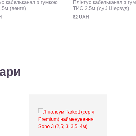
ус кабельканал з гумкою
Плінтус кабельканал з гу
,5м (венге)
ТИС 2,5м (дуб Шервуд)
H
82 UAH
вари