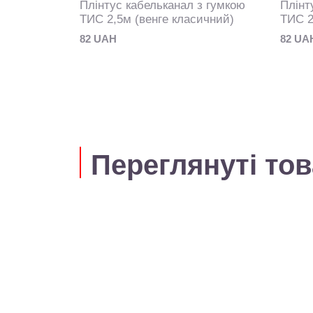
Плінтус кабельканал з гумкою
Плінт
ТИС 2,5м (венге класичний)
ТИС 2
82 UAH
82 UA
Переглянуті то