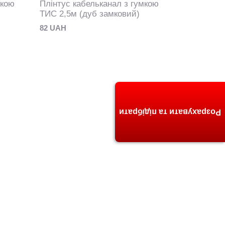
мкою
Плінтус кабельканал з гумкою
ТИС 2,5м (дуб замковий)
82 UAH
Розрахувати та підібрати