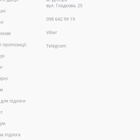
вул. Гладкова, 25
шні
098 642 99 19
ні
Viber
лкові
і пропозиції
Telegram
ері
ні
ирні
ом
 для підлоги
ат
еум
ва підлога