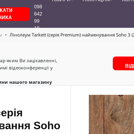
098
КАТИ
642
НИКА
99
19
м
Лінолеум Tarkett (серія Premium) найменування Soho 3 (2,
р яким Ви зацікавленні,
ВІ
имі відеоконференції у
ини нашого магазину
серія
вання Soho