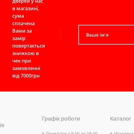
дверей у нас
в магазині,
сума
сплачена
Вами за
замір
повертається
знижкою в
чек при
замовленні
від 7000грн
Графік роботи
Каталог
ія
Понеділок з 9.00 до 18.00
Міжкімнат