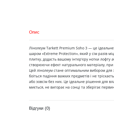
Опис
Лінолеум Tarkett Premium Soho 3 — це ідеальн
шаром «Extreme Protection», який у сім разів 
плитку, додасть вашому інтер'єру нотки лофту 
створюючи ефект натурального матеріалу, при
Цей лінолеум стане оптимальним вибором для зо
боїться падіння важких предметів і не тріскаєт
або зовсім без них. Це ідеальне рішення для вла
миється, не вигорає на сонці та зберігає перви
Відгуки (0)