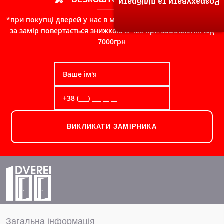
Розрахувати та підібрати
*при покупці дверей у нас в магазині, сума сплачена Вами
за замір повертається знижкою в чек при замовленні від
7000грн
ВИКЛИКАТИ ЗАМІРНИКА
Загальна інформація