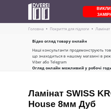
ВИКЛИ
ЗАМІР
Головнa
Покриття для підлоги
Ламінат
Відео огляд товару онлайн
Наші консультанти продемонструють това
що знаходиться в нашому магазині в реж
Viber або Telegram
Огляд онлайн можливий у робочі год
Ламінат SWISS KR
House 8мм Дуб