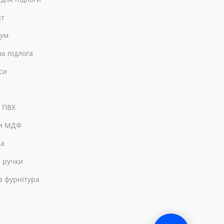
ат
еум
ва підлога
си
 ПВХ
и МДФ
ра
 ручки
а фурнітура
×
Привіт! Чим можемо допомогти?