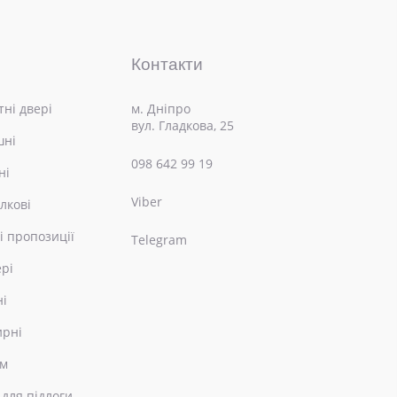
Контакти
ні двері
м. Дніпро
вул. Гладкова, 25
шні
098 642 99 19
ні
Viber
лкові
і пропозиції
Telegram
ері
ні
ирні
ом
 для підлоги