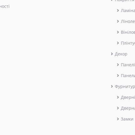
ності
Ламін
Лінол
Вініло
Плінту
Декор
Панелі
Панел
Фурниту
Дверні
Дверн
Замки