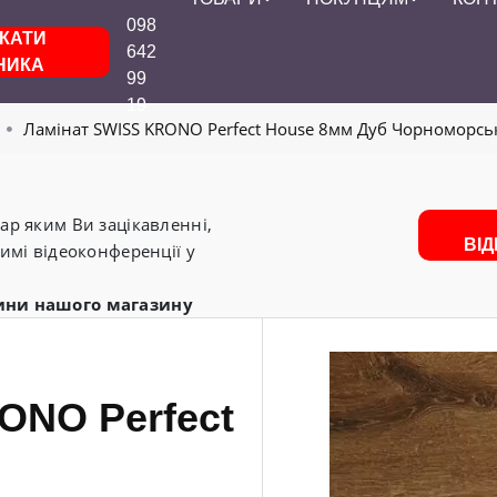
098
КАТИ
642
НИКА
99
19
Ламінат SWISS KRONO Perfect House 8мм Дуб Чорноморськ
р яким Ви зацікавленні,
ВІ
имі відеоконференції у
ини нашого магазину
ONO Perfect