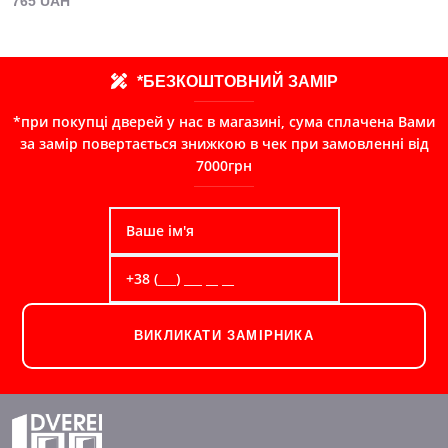
765 UAH
*БЕЗКОШТОВНИЙ ЗАМІР
*при покупці дверей у нас в магазині, сума сплачена Вами
за замір повертається знижкою в чек при замовленні від
7000грн
ВИКЛИКАТИ ЗАМІРНИКА