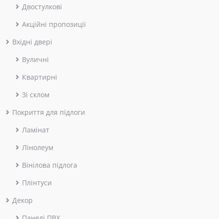
Двостулкові
Акційні пропозиції
Вхідні двері
Вуличні
Квартирні
Зі склом
Покриття для підлоги
Ламінат
Лінолеум
Вінілова підлога
Плінтуси
Декор
Панелі ПВХ