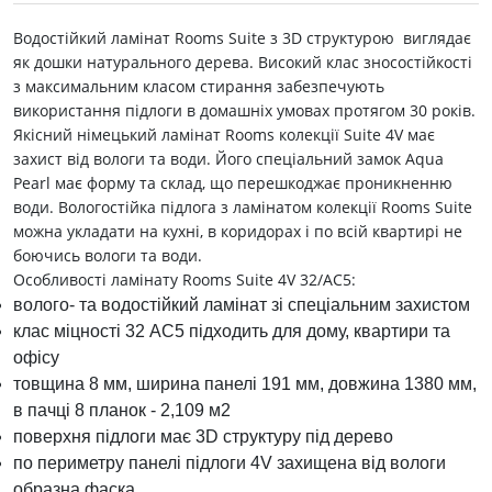
Водостійкий ламінат Rooms Suite з 3D структурою виглядає
як дошки натурального дерева. Високий клас зносостійкості
з максимальним класом стирання забезпечують
використання підлоги в домашніх умовах протягом 30 років.
Якісний німецький ламінат Rooms колекції Suite 4V має
захист від вологи та води. Його спеціальний замок Aqua
Pearl має форму та склад, що перешкоджає проникненню
води. Вологостійка підлога з ламінатом колекції Rooms Suite
можна укладати на кухні, в коридорах і по всій квартирі не
боючись вологи та води.
Особливості ламінату Rooms Suite 4V 32/АС5:
волого- та водостійкий ламінат зі спеціальним захистом
клас міцності 32 АС5 підходить для дому, квартири та
офісу
товщина 8 мм, ширина панелі 191 мм, довжина 1380 мм,
в пачці 8 планок - 2,109 м2
поверхня підлоги має 3D структуру під дерево
по периметру панелі підлоги 4V захищена від вологи
образна фаска