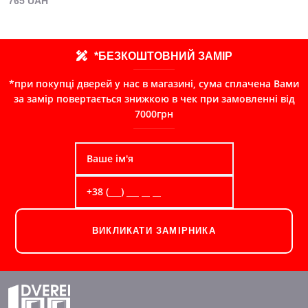
765 UAH
*БЕЗКОШТОВНИЙ ЗАМІР
*при покупці дверей у нас в магазині, сума сплачена Вами
за замір повертається знижкою в чек при замовленні від
7000грн
ВИКЛИКАТИ ЗАМІРНИКА