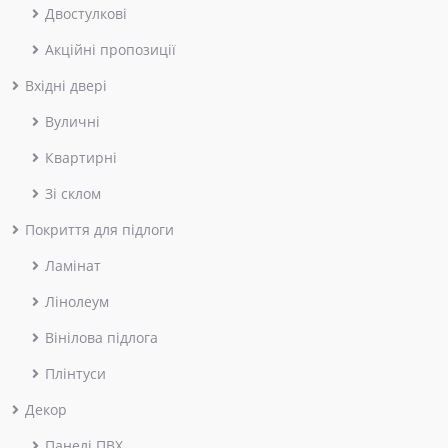
Двостулкові
Акційні пропозиції
Вхідні двері
Вуличні
Квартирні
Зі склом
Покриття для підлоги
Ламінат
Лінолеум
Вінілова підлога
Плінтуси
Декор
Панелі ПВХ