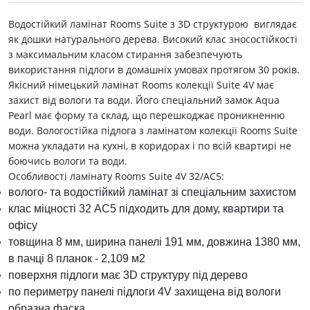
Водостійкий ламінат Rooms Suite з 3D структурою виглядає
як дошки натурального дерева. Високий клас зносостійкості
з максимальним класом стирання забезпечують
використання підлоги в домашніх умовах протягом 30 років.
Якісний німецький ламінат Rooms колекції Suite 4V має
захист від вологи та води. Його спеціальний замок Aqua
Pearl має форму та склад, що перешкоджає проникненню
води. Вологостійка підлога з ламінатом колекції Rooms Suite
можна укладати на кухні, в коридорах і по всій квартирі не
боючись вологи та води.
Особливості ламінату Rooms Suite 4V 32/АС5:
волого- та водостійкий ламінат зі спеціальним захистом
клас міцності 32 АС5 підходить для дому, квартири та
офісу
товщина 8 мм, ширина панелі 191 мм, довжина 1380 мм,
в пачці 8 планок - 2,109 м2
поверхня підлоги має 3D структуру під дерево
по периметру панелі підлоги 4V захищена від вологи
образна фаска