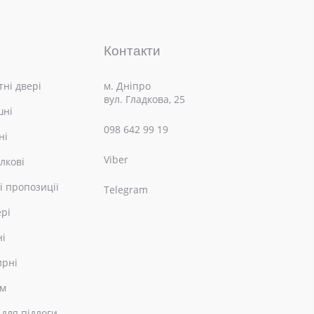
Контакти
ні двері
м. Дніпро
вул. Гладкова, 25
шні
098 642 99 19
ні
Viber
лкові
і пропозиції
Telegram
ері
ні
ирні
ом
 для підлоги