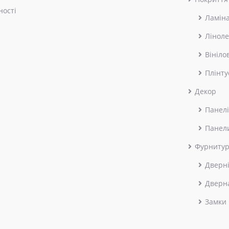
ності
Ламін
Лінол
Вініло
Плінту
Декор
Панелі
Панел
Фурниту
Дверні
Дверн
Замки