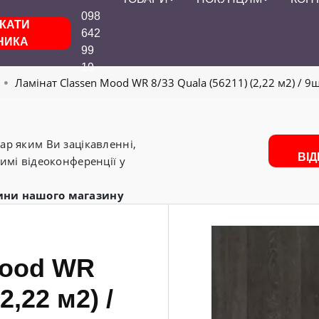
098
КАТИ
642
НИКА
99
19
Ламінат Classen Mood WR 8/33 Quala (56211) (2,22 м2) / 9
р яким Ви зацікавленні,
ВІ
имі відеоконференції у
ини нашого магазину
Mood WR
2,22 м2) /