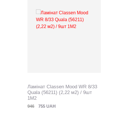
Ламінат Classen Mood WR 8/33
Quala (56211) (2,22 м2) / 9шт
1M2
946
755 UAH