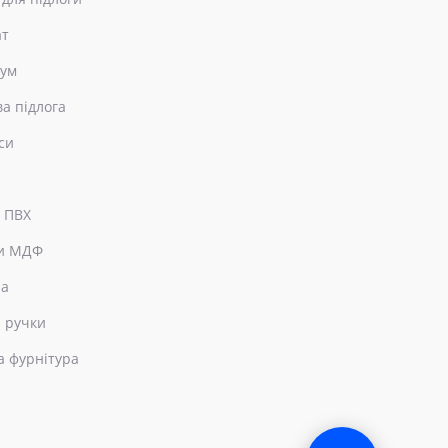
ат
еум
ва підлога
си
 ПВХ
и МДФ
ра
 ручки
а фурнітура