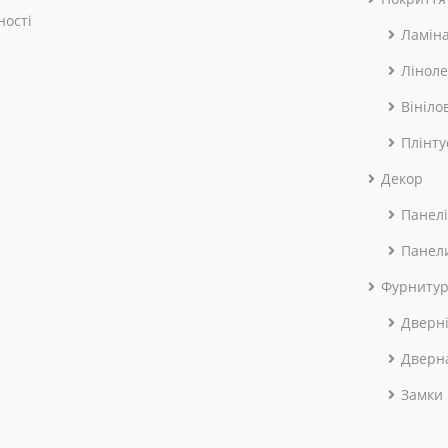
ності
Ламін
Лінол
Вініло
Плінту
Декор
Панелі
Панел
Фурниту
Дверні
Дверн
Замки