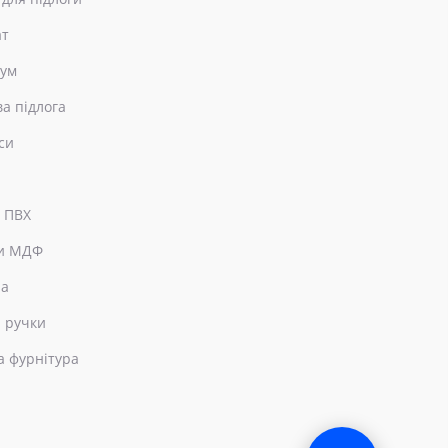
ат
еум
ва підлога
си
 ПВХ
и МДФ
ра
 ручки
а фурнітура
×
Привіт! Чим можемо допомогти?