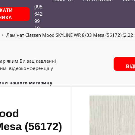
098
КАТИ
642
НИКА
99
19
Ламінат Classen Mood SKYLINE WR 8/33 Mesa (56172) (2,22
р яким Ви зацікавленні,
ВІ
имі відеоконференції у
ини нашого магазину
Mood
esa (56172)