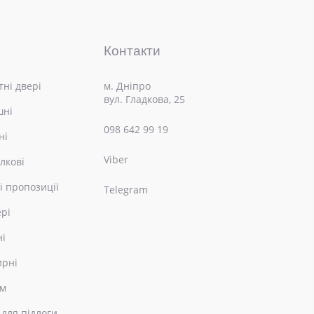
Контакти
ні двері
м. Дніпро
вул. Гладкова, 25
шні
098 642 99 19
ні
Viber
лкові
і пропозиції
Telegram
ері
ні
ирні
ом
 для підлоги