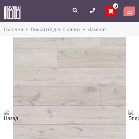
0
Головнa
Покриття для підлоги
Ламінат