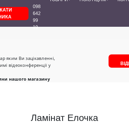
098
КАТИ
642
НИКА
99
19
р яким Ви зацікавленні,
ВІ
имі відеоконференції у
ини нашого магазину
Ламінат Eлочка