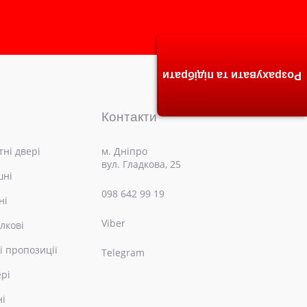
Розрахувати та підібрати
Контакти
ні двері
м. Дніпро
вул. Гладкова, 25
шні
098 642 99 19
ні
Viber
лкові
і пропозиції
Telegram
ері
ні