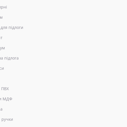
ирні
ом
 для підлоги
ат
еум
ва підлога
си
 ПВХ
и МДФ
ра
 ручки