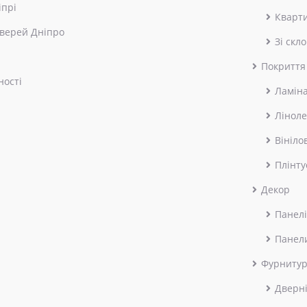
іпрі
Кварт
верей Дніпро
Зі скл
Покриття
ності
Ламін
Лінол
Вініло
Плінту
Декор
Панелі
Панел
Фурниту
Дверні