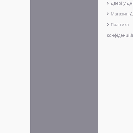
Двері у Дн
Магазин Д
Політика
конфіденцій