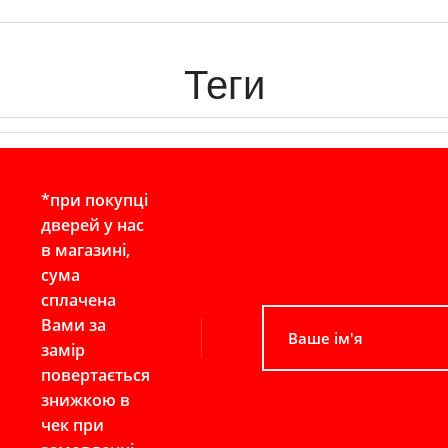
Теги
*при покупці
дверей у нас
в магазині,
сума
сплачена
Вами за
замір
повертається
знижкою в
чек при