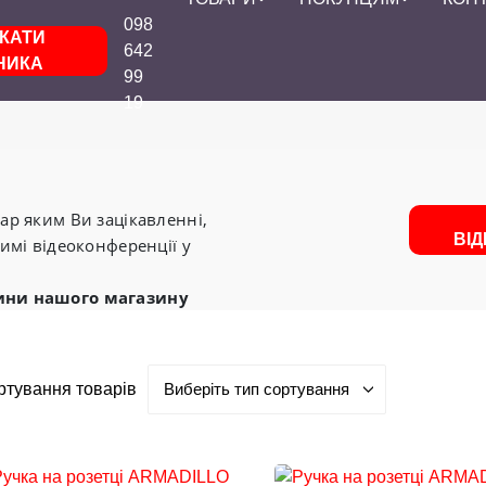
098
КАТИ
642
НИКА
99
19
р яким Ви зацікавленні,
ВІ
имі відеоконференції у
ини нашого магазину
ртування товарів