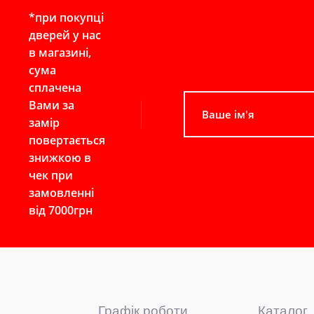
*при покупці
дверей у нас
в магазині,
сума
сплачена
Вами за
замір
повертається
знижкою в
чек при
замовленні
від 7000грн
Графік роботи
Каталог