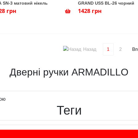
 SN-3 матовий нікель
GRAND USS BL-26 чорний
28 грн
1428 грн
Назад
Вп
1
2
Дверні ручки ARMADILLO
кою
Теги