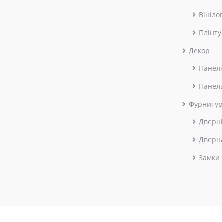
Вініло
Плінту
Декор
Панелі
Панел
Фурниту
Дверні
Дверн
Замки