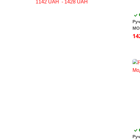
Руч
MO
нік
14
Руч