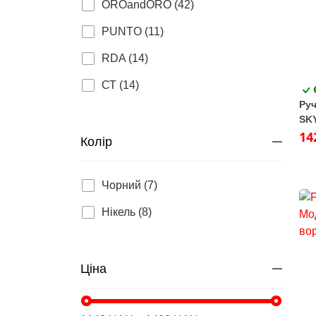
OROandORO (42)
PUNTO (11)
RDA (14)
СТ (14)
Руч
SKY
14
Колір
Чорний (7)
Нікель (8)
Ціна