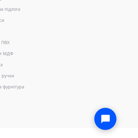
ва підлога
си
 ПВХ
и МДФ
ра
 ручки
а фурнітура
×
Привіт! Чим можемо допомогти?