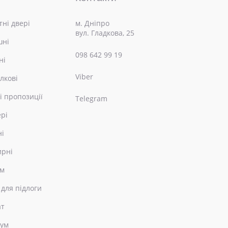
ні двері
м. Дніпро
вул. Гладкова, 25
шні
098 642 99 19
ні
Viber
лкові
і пропозиції
Telegram
ері
ні
ирні
ом
 для підлоги
ат
еум