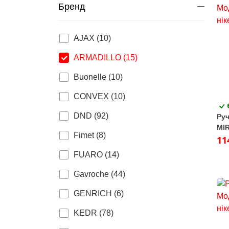
Бренд
AJAX (10)
ARMADILLO (15)
Buonelle (10)
CONVEX (10)
DND (92)
Руч
MIR
Fimet (8)
11
FUARO (14)
Gavroche (44)
GENRICH (6)
KEDR (78)