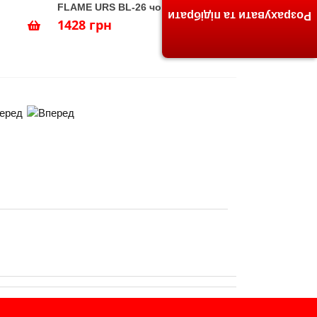
FLAME URS BL-26 чорний
Розрахувати та підібрати
1428 грн
еред