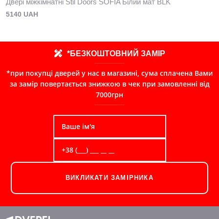
Двері міжкімнатні Stil Doors SOFIA Білий мат BLK
5140 UAH
*БЕЗКОШТОВНИЙ ЗАМІР
*при покупці дверей у нас в магазині, сума сплачена Вами
за замір повертається знижкою в чек при замовленні від
7000грн
ВИКЛИКАТИ ЗАМІРНИКА