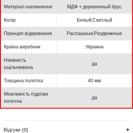
Матеріал наповнення
МДФ + деревянный брус
Колір
Белый;Светлый
Принцип відкривання
Распашные;Раздвижные
Країна виробник
Украина
Наявність
да
ущільнювача
Товщина полотна
40 мм
Можливість підрізки
да
полотна
Відгуки (0)