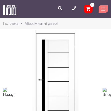
0
Головнa
Міжкімнатні двері