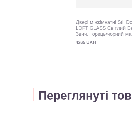
Двері міжкімнатні Stil D
LOFT GLASS Світлий Б
Звич. торець/чорний ма
4265 UAH
Переглянуті то