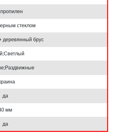
пропилен
черным стеклом
+ деревянный брус
й;Светлый
е;Раздвижные
краина
да
40 мм
да