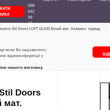
098
КАТИ
642
НИКА
99
19
мнатні Stil Doors LOFT GLASS Білий мат. Алюмин. торець
р яким Ви зацікавленні,
ВІ
имі відеоконференції у
ини нашого магазину
Stil Doors
 мат.