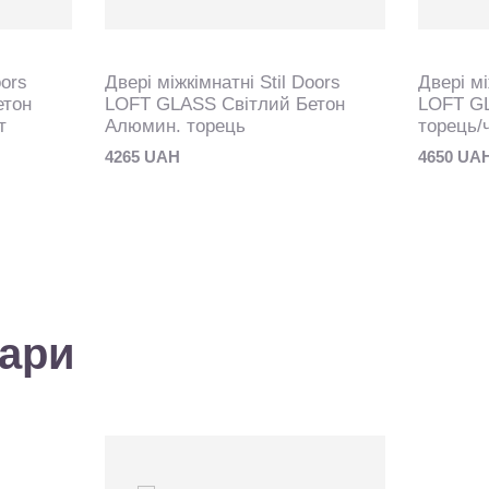
oors
Двері міжкімнатні Stil Doors
Двері мі
етон
LOFT GLASS Світлий Бетон
LOFT GL
т
Алюмин. торець
торець/
4265 UAH
4650 UA
вари