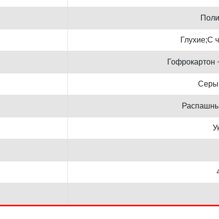
Поли
Глухие;С 
Гофрокартон 
Серы
Распашны
У