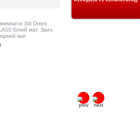
Розрахувати та підібрати
жкімнатні Stil Doors
ASS Білий мат. Звич.
чорний мат
H