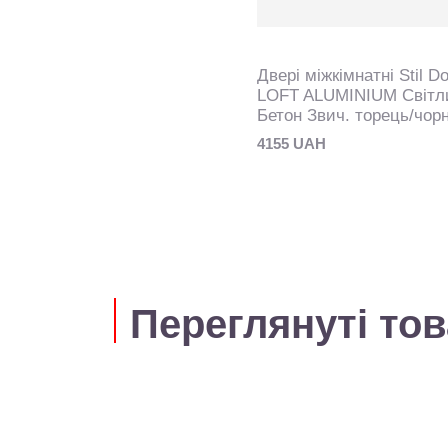
Двері міжкімнатні Stil D
LOFT ALUMINIUM Світл
Бетон Звич. торець/чор
4155 UAH
Переглянуті то