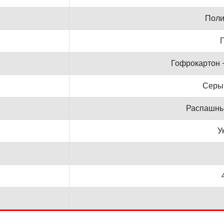
Поли
Г
Гофрокартон 
Серы
Распашны
У