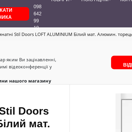
098
КАТИ
642
НИКА
99
19
мнатні Stil Doors LOFT ALUMINIUM Білий мат. Алюмин. торец
р яким Ви зацікавленні,
ВІ
имі відеоконференції у
ини нашого магазину
Stil Doors
ілий мат.