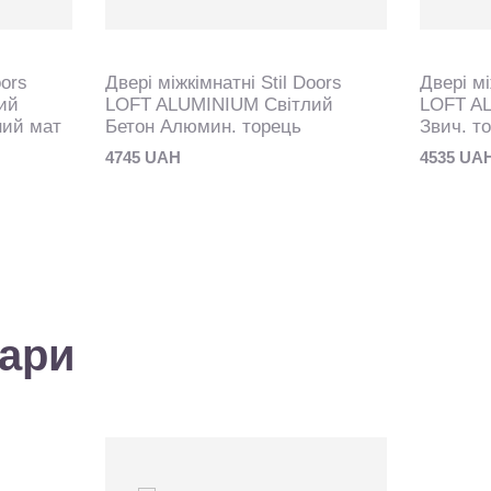
oors
Двері міжкімнатні Stil Doors
Двері мі
ий
LOFT ALUMINIUM Світлий
LOFT AL
ний мат
Бетон Алюмин. торець
Звич. т
4745 UAH
4535 UA
вари