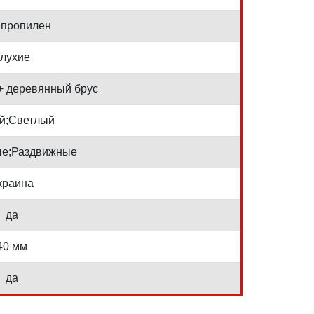
пропилен
лухие
+ деревянный брус
й;Светлый
е;Раздвижные
краина
да
40 мм
да