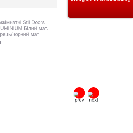
Розрахувати та підібрати
жкімнатні Stil Doors
UMINIUM Білий мат.
орець/чорний мат
H