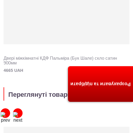
Двері міжкімнатні КДФ Пальміра (Бук Шале) скло сатин
900мм
4665 UAH
Розрахувати та підібрати
Переглянуті товари