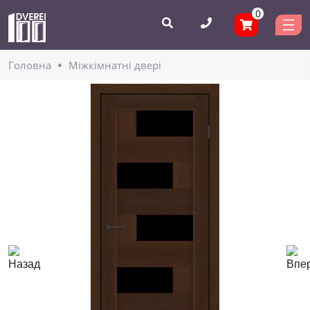
0
Головнa
Міжкімнатні двері