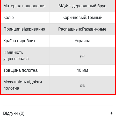
Матеріал наповнення
МДФ + деревянный брус
Колір
Коричневый;Темный
Принцип відкривання
Распашные;Раздвижные
Країна виробник
Украина
Наявність
да
ущільнювача
Товщина полотна
40 мм
Можливість підрізки
да
полотна
Відгуки (0)