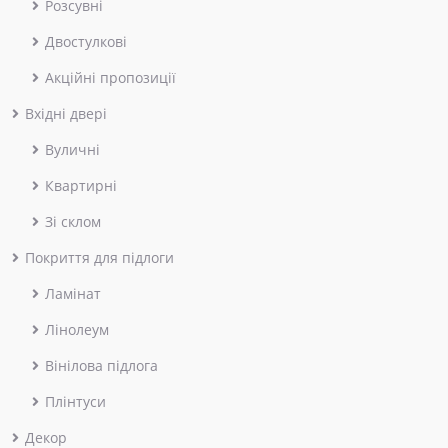
Розсувні
Двостулкові
Акційні пропозиції
Вхідні двері
Вуличні
Квартирні
Зі склом
Покриття для підлоги
Ламінат
Лінолеум
Вінілова підлога
Плінтуси
Декор