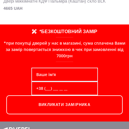
Двері міжкімнатні КДФ Пальміра (Каштан) скло BLK
4665 UAH
*БЕЗКОШТОВНИЙ ЗАМІР
*при покупці дверей у нас в магазині, сума сплачена Вами
за замір повертається знижкою в чек при замовленні від
7000грн
ВИКЛИКАТИ ЗАМІРНИКА