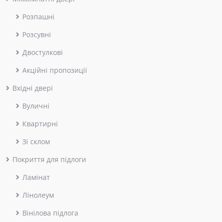
Розпашні
Розсувні
Двостулкові
Акційні пропозиції
Вхідні двері
Вуличні
Квартирні
Зі склом
Покриття для підлоги
Ламінат
Лінолеум
Вінілова підлога