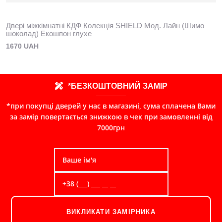
Двері міжкімнатні КДФ Колекція SHIELD Мод. Лайн (Шимо
шоколад) Екошпон глухе
1670 UAH
*БЕЗКОШТОВНИЙ ЗАМІР
*при покупці дверей у нас в магазині, сума сплачена Вами
за замір повертається знижкою в чек при замовленні від
7000грн
ВИКЛИКАТИ ЗАМІРНИКА