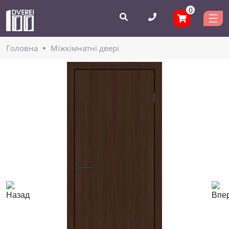
0
Головнa
Міжкімнатні двері