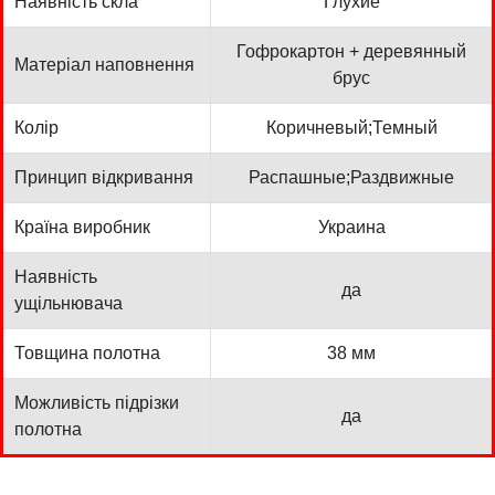
Наявність скла
Глухие
Гофрокартон + деревянный
Матеріал наповнення
брус
Колір
Коричневый;Темный
Принцип відкривання
Распашные;Раздвижные
Країна виробник
Украина
Наявність
да
ущільнювача
Товщина полотна
38 мм
Можливість підрізки
да
полотна