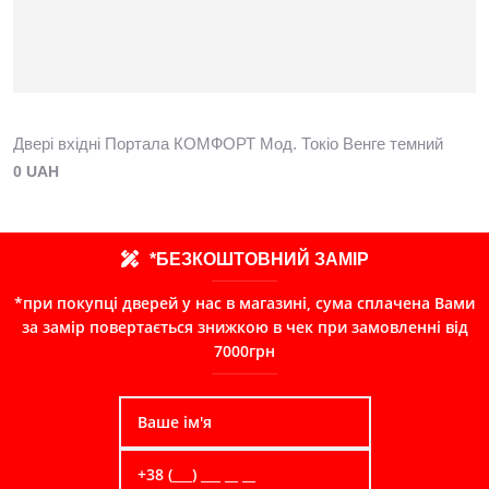
Двері вхідні Портала КОМФОРТ Мод. Токіо Венге темний
0 UAH
*БЕЗКОШТОВНИЙ ЗАМІР
*при покупці дверей у нас в магазині, сума сплачена Вами
за замір повертається знижкою в чек при замовленні від
7000грн