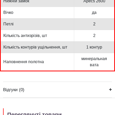
Нижній замок
Apecs 2600
Вічко
да
Петлі
2
Кількість антизрізів, шт
2
Кількість контурів ущільнення, шт
1 контур
минеральная
Наповнення полотна
вата
Відгуки (0)
Переглянуті товари