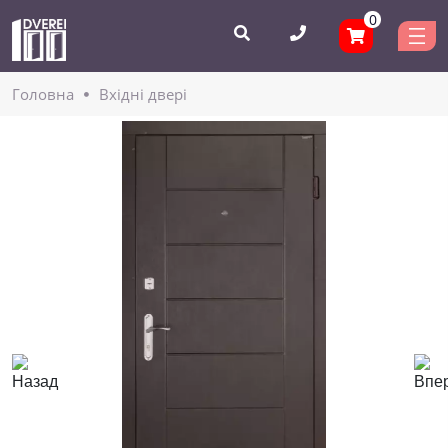
0
Головнa
Вхідні двері