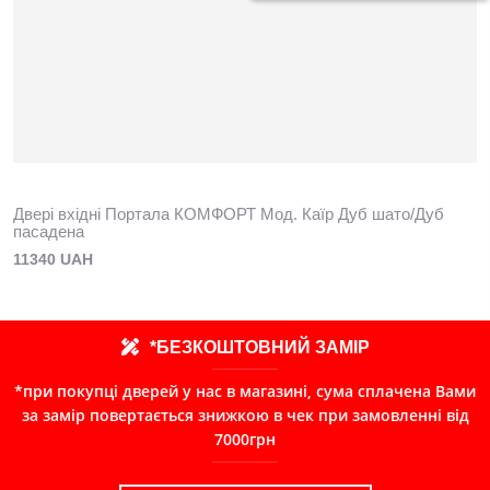
Двері вхідні Портала КОМФОРТ Мод. Каїр Дуб шато/Дуб
пасадена
11340 UAH
*БЕЗКОШТОВНИЙ ЗАМІР
*при покупці дверей у нас в магазині, сума сплачена Вами
за замір повертається знижкою в чек при замовленні від
7000грн