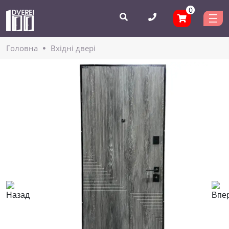
0
Головнa
Вхідні двері