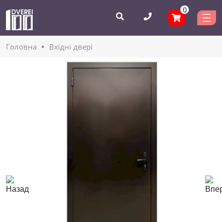
0
Головнa
Вхідні двері