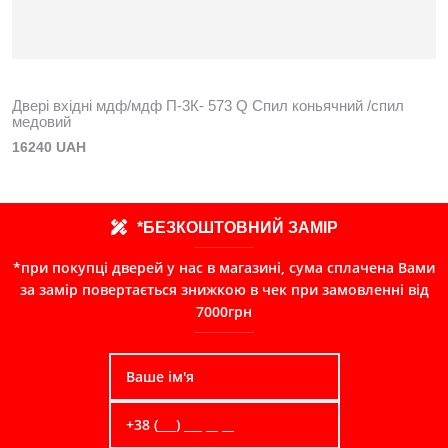
Двері вхідні мдф/мдф П-3К- 573 Q Спил коньячний /спил
медовий
16240 UAH
*БЕЗКОШТОВНИЙ ЗАМІР
*при покупці дверей у нас в магазині, сума сплачена Вами
за замір повертається знижкою в чек при замовленні від
7000грн