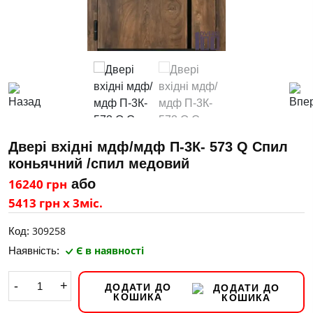
Двері вхідні мдф/мдф П-3К- 573 Q Спил
коньячний /спил медовий
16240 грн
або
5413 грн х 3міс.
309258
Код:
Є в наявності
Наявність:
-
+
ДОДАТИ ДО
КОШИКА