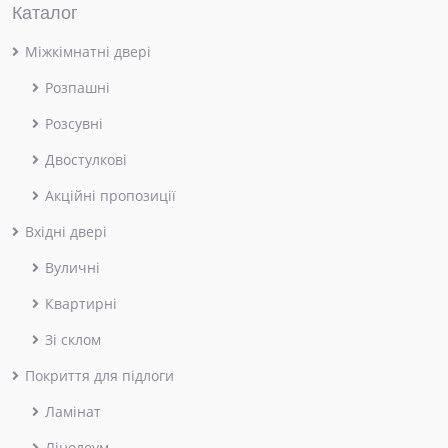
Каталог
Міжкімнатні двері
Розпашні
Розсувні
Двостулкові
Акційні пропозиції
Вхідні двері
Вуличні
Квартирні
Зі склом
Покриття для підлоги
Ламінат
Лінолеум