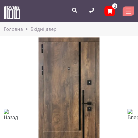
0
Головнa
Вхідні двері