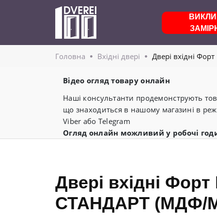
ВИКЛИ
ЗАМІР
Головнa
Вхідні двері
Двері вхідні Фор
Відео огляд товару онлайн
Наші консультанти продемонструють това
що знаходиться в нашому магазині в реж
Viber або Telegram
Огляд онлайн можливий у робочі год
Двері вхідні Форт
СТАНДАРТ (МДФ/