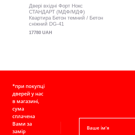
Двері вхідні Форт Нокс
СТАНДАРТ (МДФ/МДФ)
Квартира Бетон темний / Бетон
сніжний DG-41
17780 UAH
*при покупці
дверей у нас
в магазині,
сума
сплачена
Вами за
замір