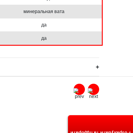
минеральная вата
да
да