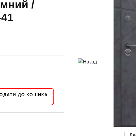
мний /
-41