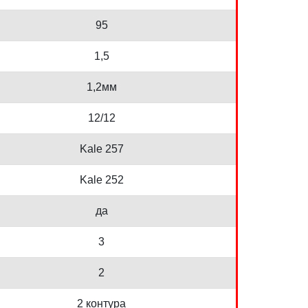
95
1,5
1,2мм
12/12
Kale 257
Kale 252
да
3
2
2 контура