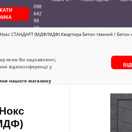
098
КАТИ
642
НИКА
99
19
т Нокс СТАНДАРТ (МДФ/МДФ) Квартира Бетон темний / Бетон
р яким Ви зацікавленні,
ВІ
имі відеоконференції у
ини нашого магазину
 Нокс
МДФ)