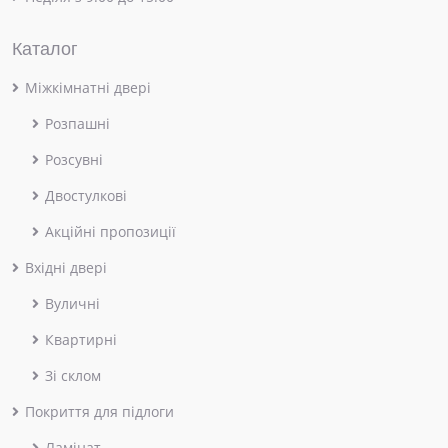
Каталог
Міжкімнатні двері
Розпашні
Розсувні
Двостулкові
Акційні пропозиції
Вхідні двері
Вуличні
Квартирні
Зі склом
Покриття для підлоги
Ламінат