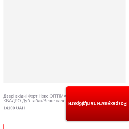
Двері вхідні Форт Нокс ОПТІМА (МДФ/МДФ) Квартира
КВАДРО Дуб табак/Венге палермо
Розрахувати та підібрати
14100 UAH