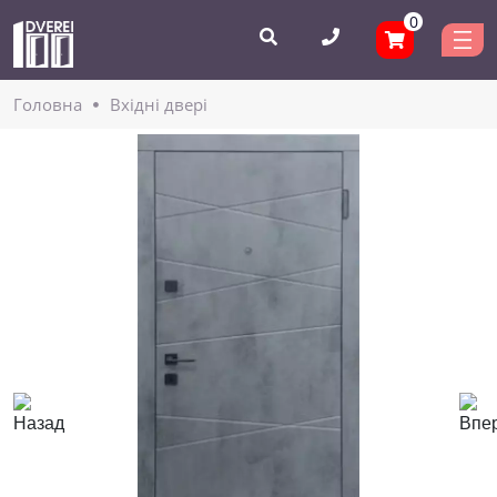
0
Головнa
Вхідні двері