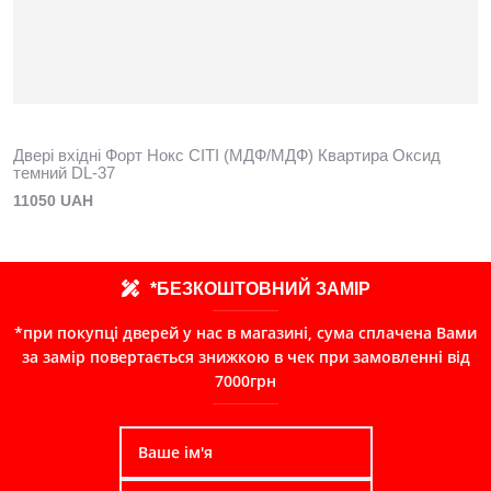
Двері вхідні Форт Нокс СІТІ (МДФ/МДФ) Квартира Оксид
темний DL-37
11050 UAH
*БЕЗКОШТОВНИЙ ЗАМІР
*при покупці дверей у нас в магазині, сума сплачена Вами
за замір повертається знижкою в чек при замовленні від
7000грн