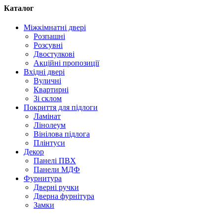
Каталог
Міжкімнатні двері
Розпашні
Розсувні
Двостулкові
Акційні пропозиції
Вхідні двері
Вуличні
Квартирні
Зі склом
Покриття для підлоги
Ламінат
Лінолеум
Вінілова підлога
Плінтуси
Декор
Панелі ПВХ
Панели МДФ
Фурнитура
Дверні ручки
Дверна фурнітура
Замки