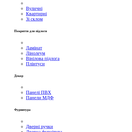
Вуличні
Квартирні
Зі склом
Покриття для підлоги
Ламінат
Лінолеум
Вінілова підлога
Плінтуси
Декор
Панелі ПВХ
Панели МДФ
Фурнитура
Дверні ручки
Дверна фурнітура