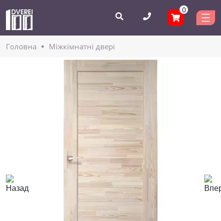
0
Головнa
Міжкімнатні двері