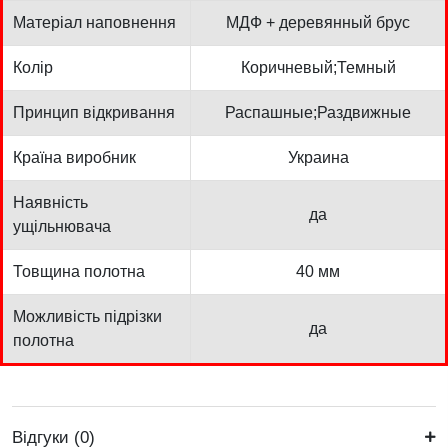
Матеріал наповнення
МДФ + деревянный брус
Колір
Коричневый;Темный
Принцип відкривання
Распашные;Раздвижные
Країна виробник
Украина
Наявність
да
ущільнювача
Товщина полотна
40 мм
Можливість підрізки
да
полотна
Відгуки (0)