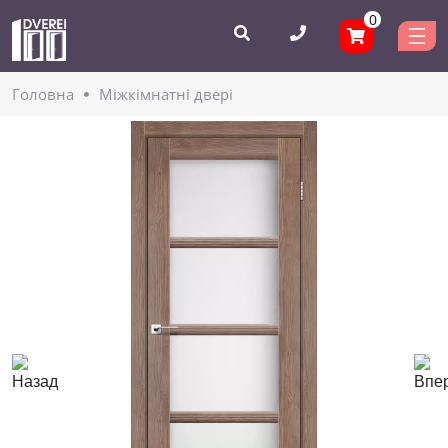
0
Головнa
Міжкімнатні двері