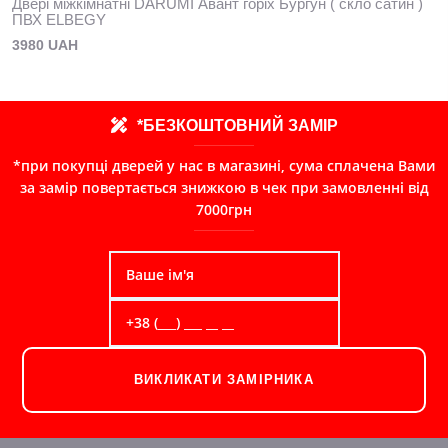
Двері міжкімнатні DARUMI Авант горіх Бургун ( скло сатин )
ПВХ ELBEGY
3980 UAH
*БЕЗКОШТОВНИЙ ЗАМІР
*при покупці дверей у нас в магазині, сума сплачена Вами
за замір повертається знижкою в чек при замовленні від
7000грн
ВИКЛИКАТИ ЗАМІРНИКА