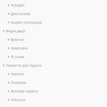
Розсувні
Двостулкові
Акційні пропозиції
Вхідні двері
Вуличні
Квартирні
Зі склом
Покриття для підлоги
Ламінат
Лінолеум
Вінілова підлога
Плінтуси