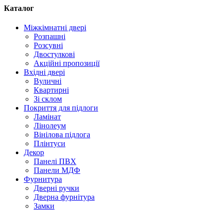
Каталог
Міжкімнатні двері
Розпашні
Розсувні
Двостулкові
Акційні пропозиції
Вхідні двері
Вуличні
Квартирні
Зі склом
Покриття для підлоги
Ламінат
Лінолеум
Вінілова підлога
Плінтуси
Декор
Панелі ПВХ
Панели МДФ
Фурнитура
Дверні ручки
Дверна фурнітура
Замки