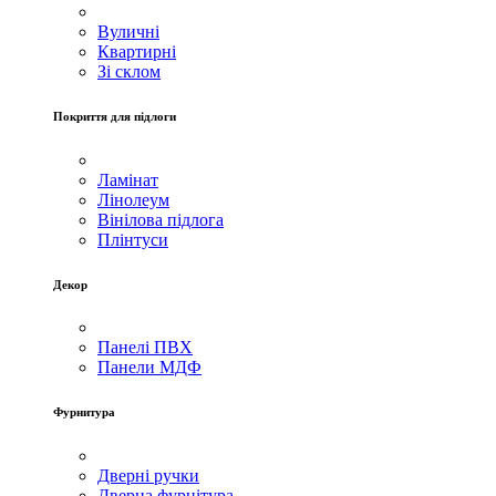
Вуличні
Квартирні
Зі склом
Покриття для підлоги
Ламінат
Лінолеум
Вінілова підлога
Плінтуси
Декор
Панелі ПВХ
Панели МДФ
Фурнитура
Дверні ручки
Дверна фурнітура