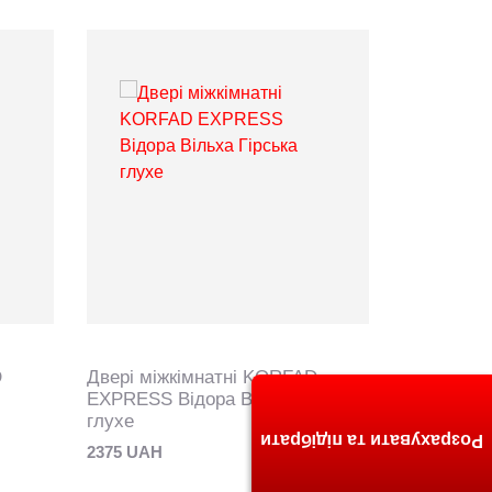
D
Двері міжкімнатні KORFAD
EXPRESS Відора Вільха Гірська
глухе
Розрахувати та підібрати
2375 UAH