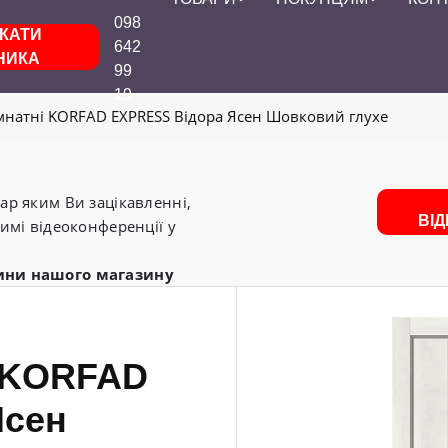
098
КАТИ
642
НИКА
99
19
імнатні KORFAD EXPRESS Відора Ясен Шовковий глухе
р яким Ви зацікавленні,
ВІ
имі відеоконференції у
ини нашого магазину
і KORFAD
Ясен