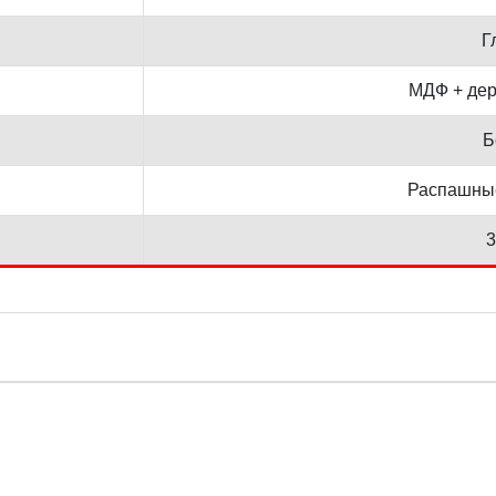
Г
МДФ + дер
Б
Распашны
3