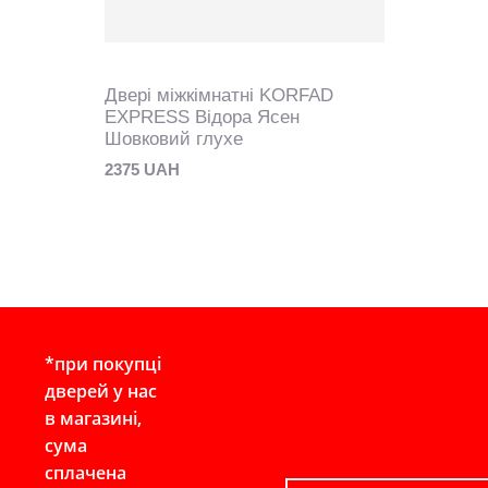
Двері міжкімнатні KORFAD
EXPRESS Відора Ясен
Шовковий глухе
2375 UAH
*при покупці
дверей у нас
в магазині,
сума
сплачена