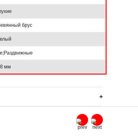
лухие
евянный брус
елый
е;Раздвижные
8 мм