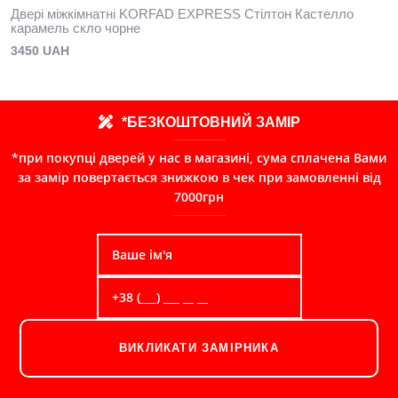
Двері міжкімнатні KORFAD EXPRESS Стілтон Кастелло
карамель скло чорне
3450 UAH
*БЕЗКОШТОВНИЙ ЗАМІР
*при покупці дверей у нас в магазині, сума сплачена Вами
за замір повертається знижкою в чек при замовленні від
7000грн
ВИКЛИКАТИ ЗАМІРНИКА