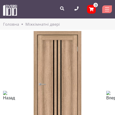
0
Головнa
Міжкімнатні двері