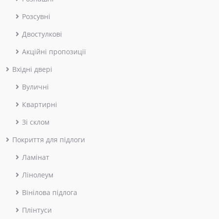
Розсувні
Двостулкові
Акційні пропозиції
Вхідні двері
Вуличні
Квартирні
Зі склом
Покриття для підлоги
Ламінат
Лінолеум
Вінілова підлога
Плінтуси