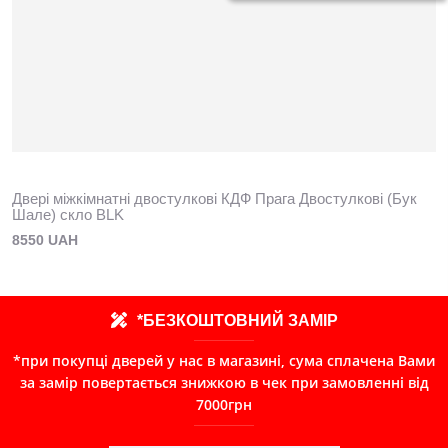
Двері міжкімнатні двостулкові КДФ Прага Двостулкові (Бук
Шале) скло BLK
8550 UAH
*БЕЗКОШТОВНИЙ ЗАМІР
*при покупці дверей у нас в магазині, сума сплачена Вами
за замір повертається знижкою в чек при замовленні від
7000грн