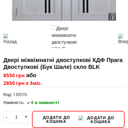
Двері міжкімнатні двостулкові КДФ Прага
Двостулкові (Бук Шале) скло BLK
8550 грн
або
2850 грн х 3міс.
130570
Код:
Є в наявності
Наявність:
-
+
ДОДАТИ ДО
КОШИКА