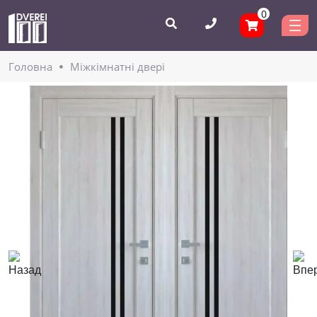
0
Головнa
Міжкімнатні двері