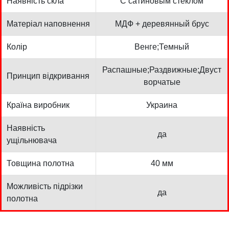
Наявність скла
С сатиновым стеклом
Матеріал наповнення
МДФ + деревянный брус
Колір
Венге;Темный
Распашные;Раздвижные;Двуст
Принцип відкривання
ворчатые
Країна виробник
Украина
Наявність
да
ущільнювача
Товщина полотна
40 мм
Можливість підрізки
да
полотна