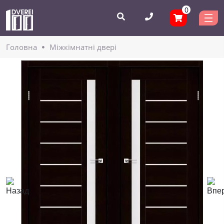
0
Головнa
Міжкімнатні двері