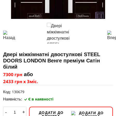
Двері міжкімнатні двостулкові STEЕL
DOORS LONDON Венге преміум Сатін
білий
7300 грн
або
2433 грн х 3міс.
130679
Код:
Є в наявності
Наявність:
-
+
ДОДАТИ ДО