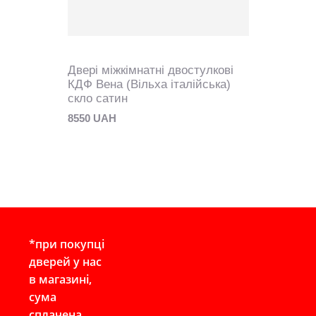
Двері міжкімнатні двостулкові
КДФ Вена (Вільха італійська)
скло сатин
8550 UAH
*при покупці
дверей у нас
в магазині,
сума
сплачена