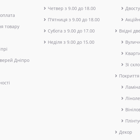
Четвер з 9.00 до 18.00
Двосту
 оплата
П'ятниця з 9.00 до 18.00
Акційн
я товару
Субота з 9.00 до 17.00
Вхідні дв
Неділя з 9.00 до 15.00
Вулич
іпрі
Кварт
верей Дніпро
Зі скл
Покриття
ності
Ламін
Лінол
Вініло
Плінту
Декор