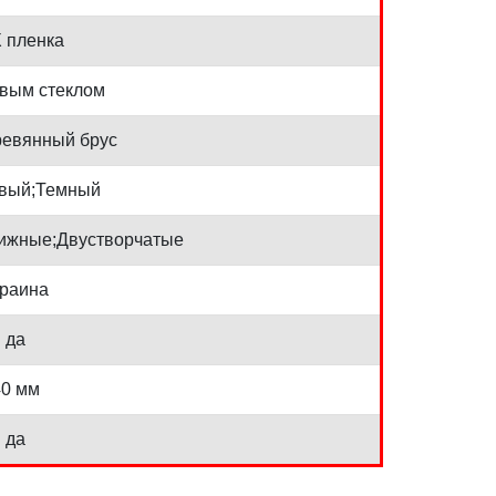
 пленка
овым стеклом
ревянный брус
вый;Темный
ижные;Двустворчатые
краина
да
40 мм
да