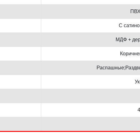
ПВХ
С сатин
МДФ + де
Коричне
Распашные;Раздв
У