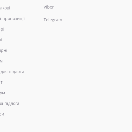
Viber
лкові
і пропозиції
Telegram
ері
ні
ирні
ом
 для підлоги
ат
еум
ва підлога
си