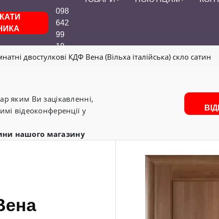
098
КАТИ
642
НИКА
99
19
мнатні двостулкові КДФ Вена (Вільха італійська) скло сатин
р яким Ви зацікавленні,
ВІ
имі відеоконференції у
ини нашого магазину
Вена