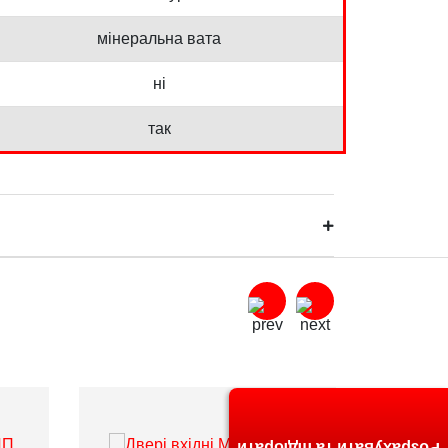
мінеральна вата
ні
так