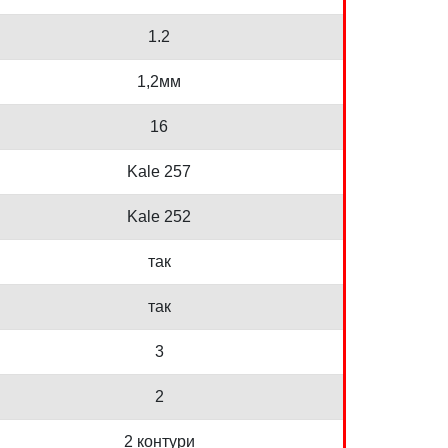
1.2
1,2мм
16
Kale 257
Kale 252
так
так
3
2
2 контури