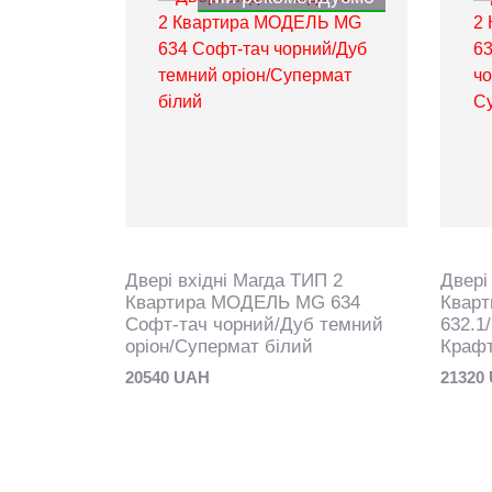
ИП 2
Двері вхідні Магда ТИП 2
Двері
G 100
Квартира МОДЕЛЬ MG 634
Квар
Світлий
Софт-тач чорний/Дуб темний
632.1
оріон/Супермат білий
Крафт
20540 UAH
21320