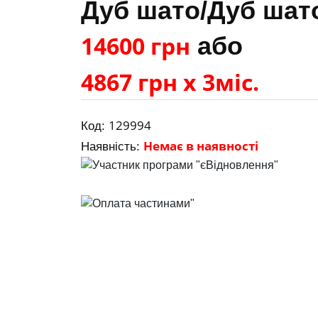
Дуб шато/Дуб шат
14600 грн
або
4867 грн х 3міс.
129994
Код:
Немає в наявності
Наявність: