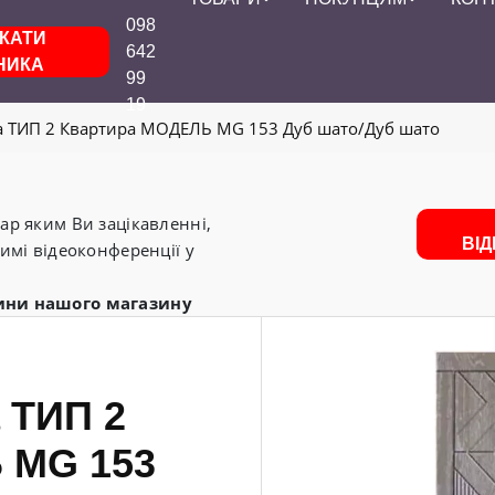
098
КАТИ
642
НИКА
99
19
да ТИП 2 Квартира МОДЕЛЬ MG 153 Дуб шато/Дуб шато
р яким Ви зацікавленні,
ВІ
имі відеоконференції у
ини нашого магазину
а ТИП 2
 MG 153