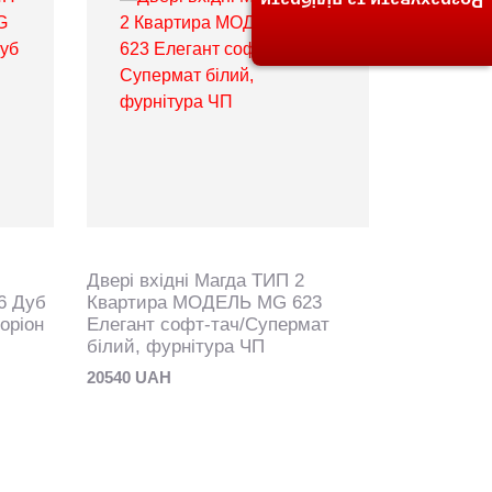
Розрахувати та підібрати
Двері вхідні Магда ТИП 2
Двері вхі
6 Дуб
Квартира МОДЕЛЬ MG 623
Квартира
оріон
Елегант софт-тач/Супермат
Софт-тач 
білий, фурнітура ЧП
білий
20540 UAH
20540 UAH