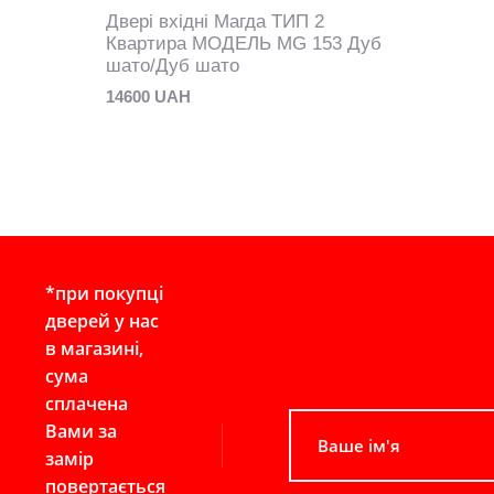
Двері вхідні Магда ТИП 2
Квартира МОДЕЛЬ MG 153 Дуб
шато/Дуб шато
14600 UAH
*при покупці
дверей у нас
в магазині,
сума
сплачена
Вами за
замір
повертається