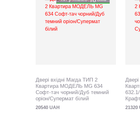
ИП 2
Двері вхідні Магда ТИП 2
Двері
G 100
Квартира МОДЕЛЬ MG 634
Квар
Світлий
Софт-тач чорний/Дуб темний
632.1
оріон/Супермат білий
Крафт
20540 UAH
21320