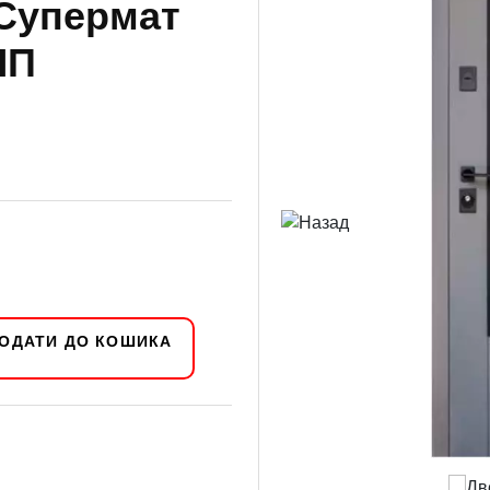
/Супермат
ЧП