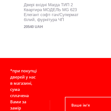
Двері вхідні Магда ТИП 2
Квартира МОДЕЛЬ MG 623
Елегант софт-тач/Супермат
білий, фурнітура ЧП
20540 UAH
*при покупці
дверей у нас
в магазині,
сума
сплачена
Вами за
замір