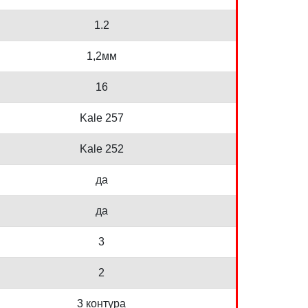
1.2
1,2мм
16
Kale 257
Kale 252
да
да
3
2
3 контура