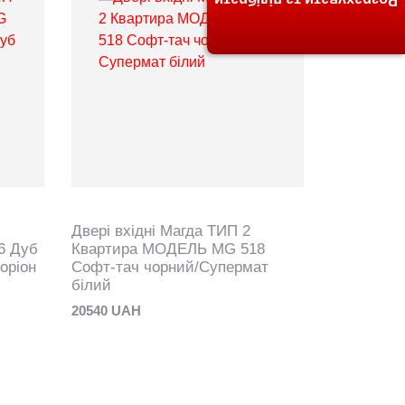
Розрахувати та підібрати
Двері вхідні Магда ТИП 2
Двері вхі
6 Дуб
Квартира МОДЕЛЬ MG 518
Квартира
оріон
Софт-тач чорний/Супермат
Елегантни
білий
білий
20540 UAH
19240 UAH