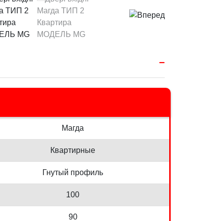
Магда
Квартирные
Гнутый профиль
100
90