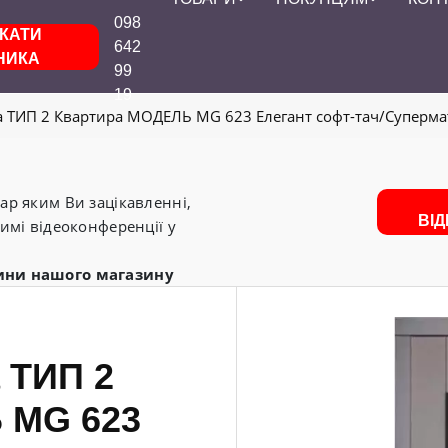
098
КАТИ
642
НИКА
99
19
да ТИП 2 Квартира МОДЕЛЬ MG 623 Елегант софт-тач/Супермат
р яким Ви зацікавленні,
ВІ
имі відеоконференції у
ини нашого магазину
а ТИП 2
 MG 623