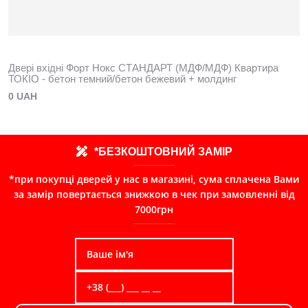
Двері вхідні Форт Нокс СТАНДАРТ (МДФ/МДФ) Квартира
ТОКІО - бетон темний/бетон бежевий + молдинг
0 UAH
*БЕЗКОШТОВНИЙ ЗАМІР
*при покупці дверей у нас в магазині, сума сплачена Вами
за замір повертається знижкою в чек при замовленні від
7000грн