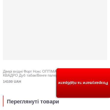
Двері вхідні Форт Нокс ОПТІМА (МДФ/МДФ) Квартира
КВАДРО Дуб табак/Венге палермо
14100 UAH
Розрахувати та підібрати
Переглянуті товари