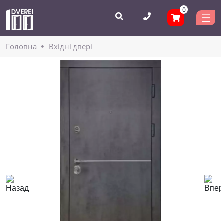
0
Головнa
Вхідні двері