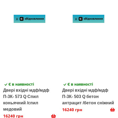
Є в наявності
Є в наявності
Двері вхідні мдф/мдф
Двері вхідні мдф/мдф
П-3К- 573 Q Спил
П-3К- 503 Q бетон
коньячний /спил
антрацит /бетон сніжний
медовий
16240 грн
16240 грн