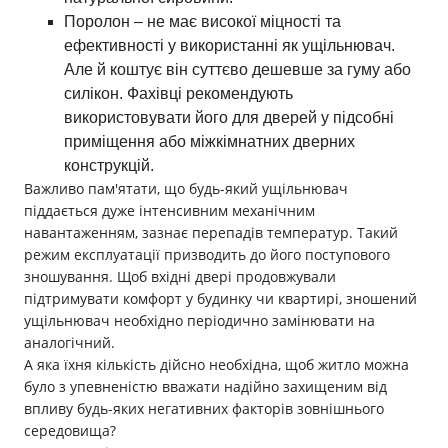
Поролон – не має високої міцності та
ефективності у використанні як ущільнювач.
Але й коштує він суттєво дешевше за гуму або
силікон. Фахівці рекомендують
використовувати його для дверей у підсобні
приміщення або міжкімнатних дверних
конструкцій.
Важливо пам'ятати, що будь-який ущільнювач
піддається дуже інтенсивним механічним
навантаженням, зазнає перепадів температур. Такий
режим експлуатації призводить до його поступового
зношування. Щоб вхідні двері продовжували
підтримувати комфорт у будинку чи квартирі, зношений
ущільнювач необхідно періодично замінювати на
аналогічний.
А яка їхня кількість дійсно необхідна, щоб житло можна
було з упевненістю вважати надійно захищеним від
впливу будь-яких негативних факторів зовнішнього
середовища?