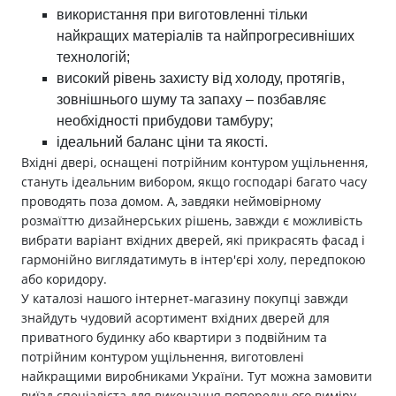
використання при виготовленні тільки
найкращих матеріалів та найпрогресивніших
технологій;
високий рівень захисту від холоду, протягів,
зовнішнього шуму та запаху – позбавляє
необхідності прибудови тамбуру;
ідеальний баланс ціни та якості.
Вхідні двері, оснащені потрійним контуром ущільнення,
стануть ідеальним вибором, якщо господарі багато часу
проводять поза домом. А, завдяки неймовірному
розмаїттю дизайнерських рішень, завжди є можливість
вибрати варіант вхідних дверей, які прикрасять фасад і
гармонійно виглядатимуть в інтер'єрі холу, передпокою
або коридору.
У каталозі нашого інтернет-магазину покупці завжди
знайдуть чудовий асортимент вхідних дверей для
приватного будинку або квартири з подвійним та
потрійним контуром ущільнення, виготовлені
найкращими виробниками України. Тут можна замовити
виїзд спеціаліста для виконання попереднього виміру,