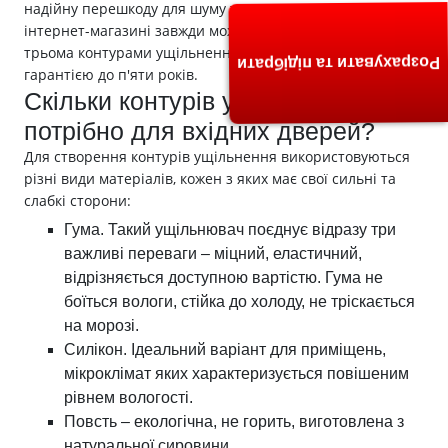
надійну перешкоду для шуму та холоду. У нашому
інтернет-магазині завжди можна купити вхідні двері із
трьома контурами ущільнення за чудовою ціною, з
Розрахувати та підібрати
гарантією до п'яти років.
Скільки контурів ущільнення
потрібно для вхідних дверей?
Для створення контурів ущільнення використовуються
різні види матеріалів, кожен з яких має свої сильні та
слабкі сторони:
Гума. Такий ущільнювач поєднує відразу три
важливі переваги – міцний, еластичний,
відрізняється доступною вартістю. Гума не
боїться вологи, стійка до холоду, не тріскається
на морозі.
Силікон. Ідеальний варіант для приміщень,
мікроклімат яких характеризується повішеним
рівнем вологості.
Повсть – екологічна, не горить, виготовлена з
натуральної сировини.