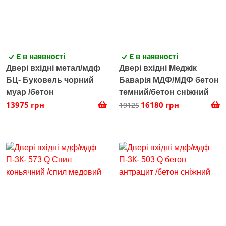
Є в наявності
Є в наявності
Двері вхідні метал/мдф
Двері вхідні Меджік
БЦ- Буковель чорний
Баварія МДФ/МДФ бетон
муар /бетон
темний/бетон сніжний
13975 грн
16180 грн
19125