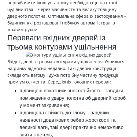
передбачити їхню установку необхідно ще на етапі
будівництва – через масивність та велику товщину
дверного полотна. Оптимальна сфера їх застосування –
будинки, які розташовані поблизу автомагістралі з
жвавим рухом.
Переваги вхідних дверей із
трьома контурами ущільнення
Вхідні двері з трьома контурами ущільнення з'явилися
на ринку відносно недавно. Такі дверні конструкції
складають вагому і дуже потрібну частину продукції
преміум сегмента. Серед їхніх головних переваг:
підвищені показники зносостійкості – завдяки
пом'якшенню удару полотна об дверний короб
у момент закривання;
підвищена стійкість до злому – завдяки
наявності додаткових ребер жорсткості та
великої ваги, такі двері практично неможливо
зняти з петель;