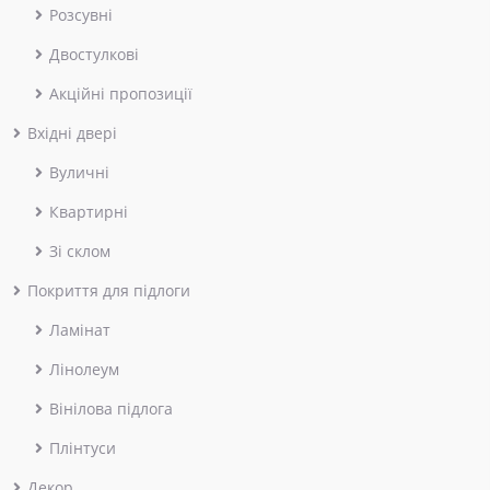
Розсувні
Двостулкові
Акційні пропозиції
Вхідні двері
Вуличні
Квартирні
Зі склом
Покриття для підлоги
Ламінат
Лінолеум
Вінілова підлога
Плінтуси
Декор