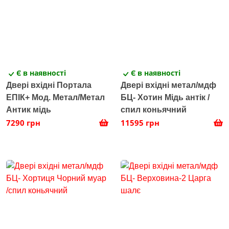
Є в наявності
Є в наявності
Двері вхідні Портала
Двері вхідні метал/мдф
ЕПІК+ Мод. Метал/Метал
БЦ- Хотин Мідь антік /
Антик мідь
спил коньячний
7290 грн
11595 грн