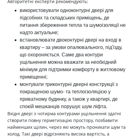
Авторитетні експерти рекомендують:
використовувати одноконтурні двері для
підсобних та складських приміщень, де
питання збереження тепла та шумоізоляції не
надто актуальне;
встановлювати двоконтурні двері на вході в
квартиру – за умови опалювального, під'їзду,
що охороняється. Саме два контури
ущільнення можна вважати за необхідний
мінімум для підтримки комфорту в житловому
приміщенні;
монтувати триконтурні дверні конструкції з
покращеною шумо- та теплоізоляцією у
приватному будинку, а також у квартирі, де
спокій мешканців порушує шум ліфта.
Вхідні двері з чотирма контурами ущільнення здатні
створити повну герметизацію простору, позбавити
найменших щілин, через які можуть проникати шум та
холод. Такі двері відрізняють висока вартість, а