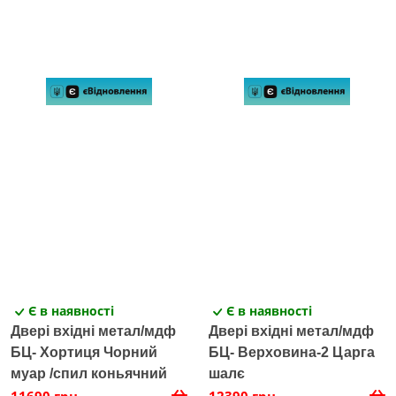
Є в наявності
Є в наявності
Двері вхідні метал/мдф
Двері вхідні метал/мдф
БЦ- Хортиця Чорний
БЦ- Верховина-2 Царга
муар /спил коньячний
шалє
11690 грн
12390 грн