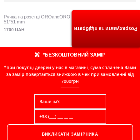
Ручка на розетці OROandORO UNICA 065-15E CP - Хром
51*51 mm
Розрахувати та підібрати
1700 UAH
*БЕЗКОШТОВНИЙ ЗАМІР
*при покупці дверей у нас в магазині, сума сплачена Вами
за замір повертається знижкою в чек при замовленні від
7000грн
ВИКЛИКАТИ ЗАМІРНИКА