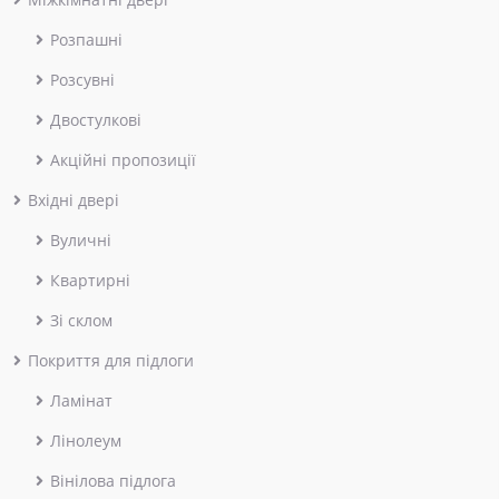
Розпашні
Розсувні
Двостулкові
Акційні пропозиції
Вхідні двері
Вуличні
Квартирні
Зі склом
Покриття для підлоги
Ламінат
Лінолеум
Вінілова підлога