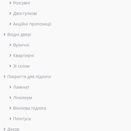
Розсувні
Двостулкові
Акційні пропозиції
Вхідні двері
Вуличні
Квартирні
Зі склом
Покриття для підлоги
Ламінат
Лінолеум
Вінілова підлога
Плінтуси
Декор