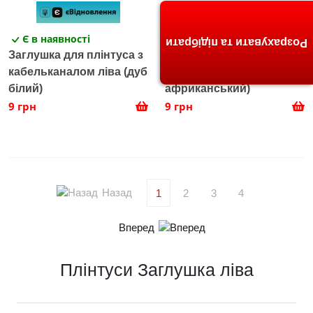
Є в наявності
Є в наявності
Розрахувати та підібрати
Заглушка для плінтуса з
Заглушка для плінтуса з
кабельканалом ліва (дуб
кабельканалом ліва (дуб
білий)
африканський)
9 грн
9 грн
Назад
1
2
3
4
Вперед
Плінтуси Заглушка ліва