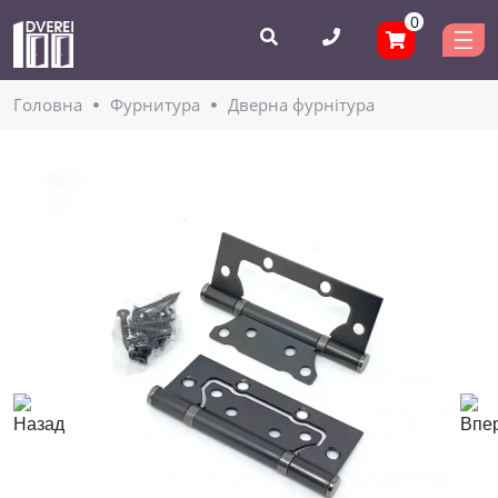
0
Головнa
Фурнитура
Дверна фурнітура