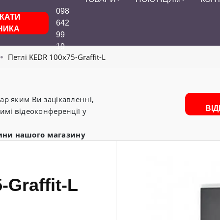
098
КАТИ
642
НИКА
99
19
Петлі KEDR 100x75-Graffit-L
р яким Ви зацікавленні,
ВІ
имі відеоконференції у
ини нашого магазину
Graffit-L