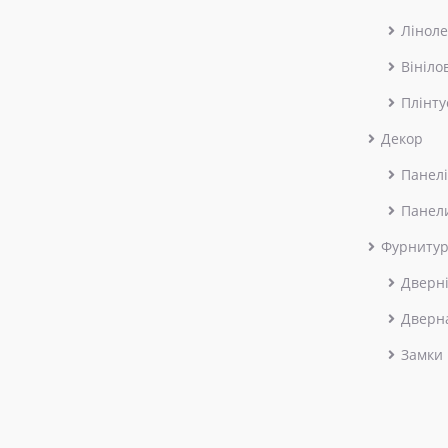
Лінол
Вініло
Плінту
Декор
Панелі
Панел
Фурниту
Дверні
Дверн
Замки