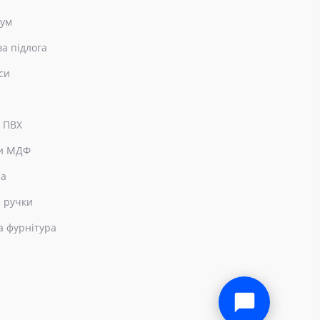
еум
ва підлога
си
 ПВХ
и МДФ
ра
 ручки
а фурнітура
×
Привіт! Чим можемо допомогти?