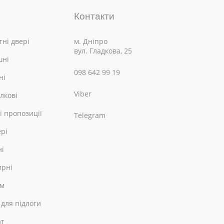
Контакти
ні двері
м. Дніпро
вул. Гладкова, 25
шні
098 642 99 19
ні
Viber
лкові
і пропозиції
Telegram
ері
ні
ирні
ом
 для підлоги
ат