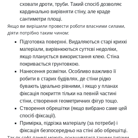
сховати дроти, труби. Такий спосіб дозволяє
кардинально вирівняти стіну, але краде
сантиметри площі.
Якщо ви вирішили провести роботи власними силами,
діяти потрібно таким чином:
Підготовка поверхні. Видаляються старі крихкі
матеріали, вирівнюються суттєві недоліки,
якщо планується використання клею. Стіна
покривається грунтовкою.
Нанесення розмітки. Особливо важливо її
робити в старих будівлях, де стіни рідко
бувають ідеально рівними, і якщо у планах
фіксація покриття тільки на певній частині
стіни, створення геометричних фігур тощо.
Створення обрешітки (якщо вибрано саме цей
спосіб фіксації).
Примірка, підрізка матеріалу (за потреби) і
фіксація безпосередньо на стіні або обрешітці.
Так як софт панелі можуть оснащуватися такими типами