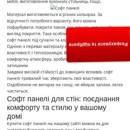
меблі, виготовлення кухонних стільниць тощо.
Матеріал виготовляється в різних кольорах. За
відсутності потрібного варіанту, його можна
пофарбувати, покрити лаком, що змінить зовнішній
вигляд покриття. Така особливість дозволяє адаптувати
софт панелі під сучасні та класичні інтер’єри.
Розрахувати та підібрати
Однією з переваг матеріалу є звукопоглинаючі
властивості і теплоізоляція. Він здатний створити
комфортну атмосферу, зробити будь-яке приміщення
затишним.
Завдяки високій стійкості до зовнішніх впливів, софт
панелі тривалий час зберігають свої властивості.
Оздоблення не вигорає на сонці, не вбирає запахи, легко
чиститься.
Софт панелі для стін: поєднання
комфорту та стилю у вашому
домі
Купити софт панелі на нашому сайті можна як для
житлових будинків, квартир, так і для будівель