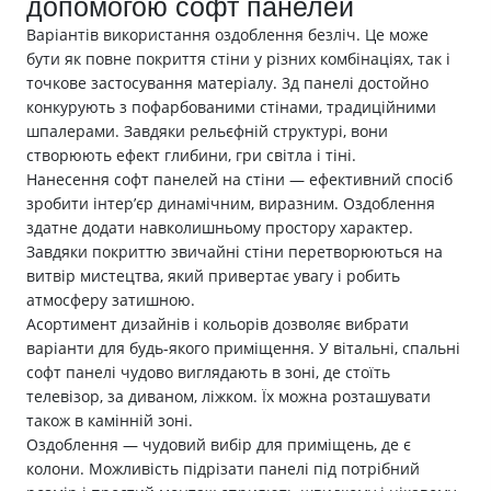
допомогою софт панелей
Варіантів використання оздоблення безліч. Це може
бути як повне покриття стіни у різних комбінаціях, так і
точкове застосування матеріалу. 3д панелі достойно
конкурують з пофарбованими стінами, традиційними
шпалерами. Завдяки рельєфній структурі, вони
створюють ефект глибини, гри світла і тіні.
Нанесення софт панелей на стіни — ефективний спосіб
зробити інтер’єр динамічним, виразним. Оздоблення
здатне додати навколишньому простору характер.
Завдяки покриттю звичайні стіни перетворюються на
витвір мистецтва, який привертає увагу і робить
атмосферу затишною.
Асортимент дизайнів і кольорів дозволяє вибрати
варіанти для будь-якого приміщення. У вітальні, спальні
софт панелі чудово виглядають в зоні, де стоїть
телевізор, за диваном, ліжком. Їх можна розташувати
також в камінній зоні.
Оздоблення — чудовий вибір для приміщень, де є
колони. Можливість підрізати панелі під потрібний