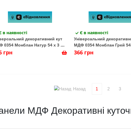
Є в наявності
Є в наявності
версальний декоративний кут
Універсальний декоративн
 0354 Монблан Натур 54 х 3 х
МДФ 0354 Монблан Грей 54 
0 (1 шт.)
6 грн
2800 (1 шт.)
366 грн
Назад
1
2
3
анели МДФ Декоративні куточ