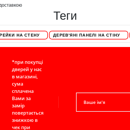
 доставкою
Теги
РЕЙКИ НА СТЕНУ
ДЕРЕВ'ЯНІ ПАНЕЛІ НА СТІНУ
*при покупці
дверей у нас
в магазині,
сума
сплачена
Вами за
замір
повертається
знижкою в
чек при