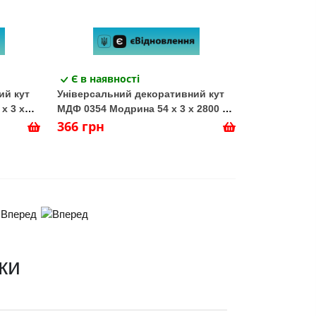
Є в наявності
ий кут
Універсальний декоративний кут
х 3 х
МДФ 0354 Модрина 54 х 3 х 2800 (1
шт.)
366 грн
Вперед
ки