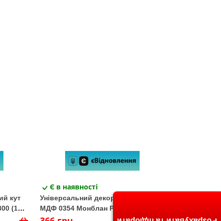
Є в наявності
ий кут
Універсальний декоративний кут
00 (1
МДФ 0354 Монблан Рустікал 54 х 3
х 2800 (1 шт.)
366 грн