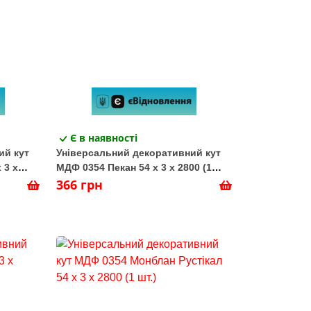
Є в наявності
ий кут
Універсальний декоративний кут
 3 х
МДФ 0354 Пекан 54 х 3 х 2800 (1
шт.)
366 грн