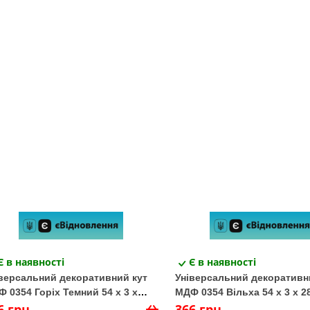
Є в наявності
Є в наявності
версальний декоративний кут
Універсальний декоративн
 0354 Горіх Темний 54 х 3 х
МДФ 0354 Вільха 54 х 3 х 28
0 (1 шт.)
6 грн
шт.)
366 грн