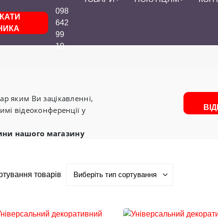
098
КАТИ
642
НИКА
99
19
р яким Ви зацікавленні,
ВІ
имі відеоконференції у
ини нашого магазину
ртування товарів