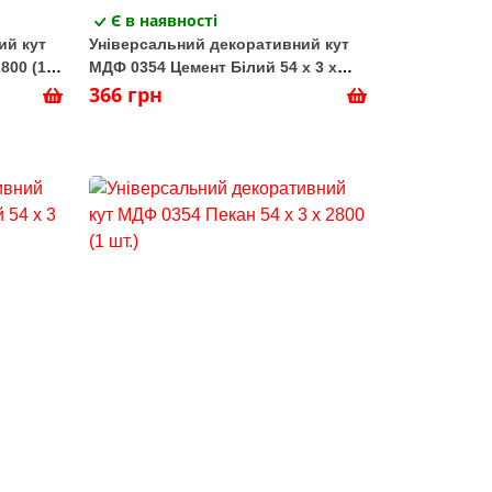
Є в наявності
ий кут
Універсальний декоративний кут
800 (1
МДФ 0354 Цемент Білий 54 х 3 х
2800 (1 шт.)
366 грн