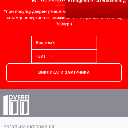
Розрахувати та підібрати
*при покупці дверей у нас в магазині, сума сплачена Вами
за замір повертається знижкою в чек при замовленні від
7000грн
ВИКЛИКАТИ ЗАМІРНИКА
Загальна інформація